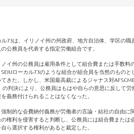
ーカル73は、イリノイ州の州政府、地方自治体、学区の職
00人の公務員を代表する指定労働組合です。
リノイ州の公務員は雇用条件として組合費または手数料
SEIUローカル73のような組合が組合員を当然のものと
てきた。しかし、米国最高裁によるジャナス対AFSCM
年）の判決により、公務員はもはや自らの意思に反して労
援を義務付けられることはなくなった。
、強制的な会費納付義務が労働者の言論・結社の自由に
条の権利を侵害すると判断し、公務員には組合費または
を自ら選択する権利があると裁定した。