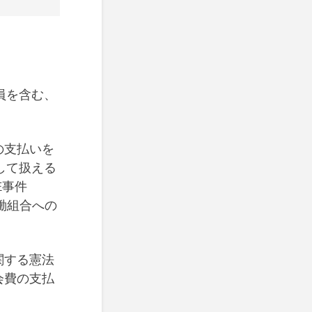
員を含む、
の支払いを
して扱える
E事件
働組合への
関する憲法
会費の支払