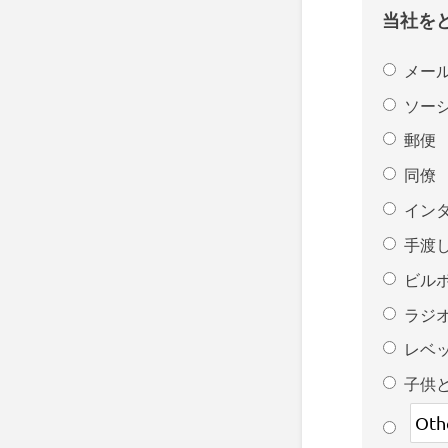
当社を
メー
ソー
郵便
同僚
イン
手渡
ビル
ラジ
レベ
子供