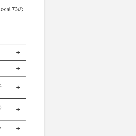
al 73の
ょ
う
？