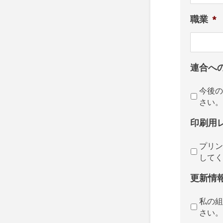
職業
*
連合へ
今後の
さい。
印刷用
プリン
してく
更新情
私の組
さい。