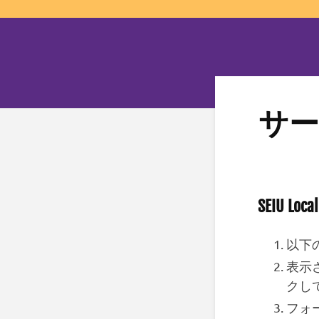
サー
SEIU 
以下
表示
クし
フォ