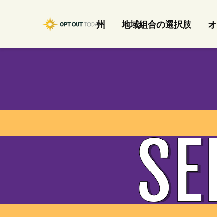
州
地域組合の選択肢
オ