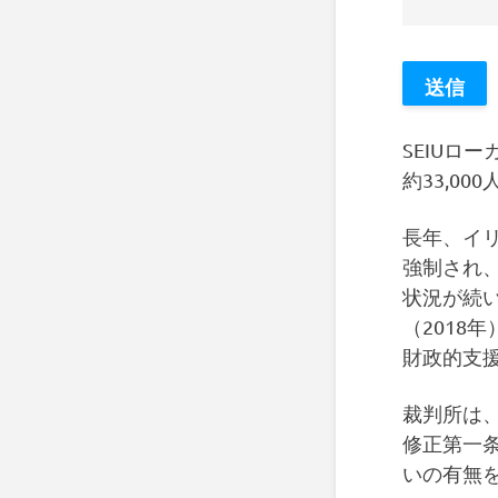
SEIUロ
約33,0
長年、イ
強制され、
状況が続い
（2018
財政的支
裁判所は
修正第一
いの有無