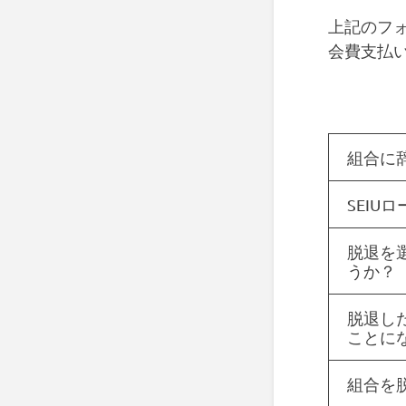
上記のフォ
会費支払
組合に
SEIU
脱退を
うか？
脱退し
ことに
組合を