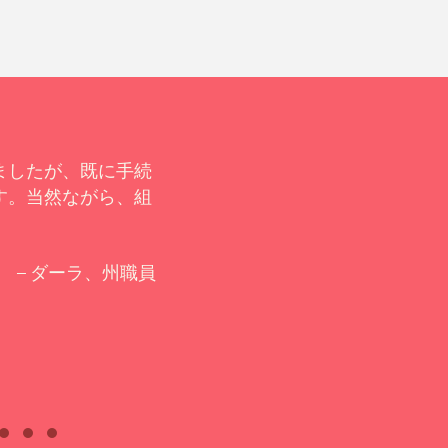
ましたが、既に手続
「やっとだ！20年以上も会
す。当然ながら、組
ありがとう！」
– ダーラ、州職員