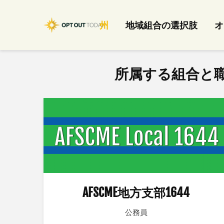
州
地域組合の選択肢
オ
所属する組合と
AFSCME地方支部1644
公務員