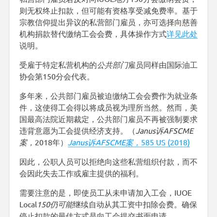
则无权终止扣款，但可能有资格享受减免费率。基于
宗教信仰提出异议的私营部门雇员，亦可选择向慈善
机构捐款替代缴纳工会会费，具体操作方式
详见此处
说明。
受雇于特定私营机构的
公共部门
雇员同样由国际油工
协会第150分会代表。
多年来，公共部门雇员被迫缴纳工会会费作为就业条
件，这使得工会得以将成员视为理所当然。然而，美
国最高法院近期裁定，公共部门雇员不再被强制要求
违背意愿为工会提供经济支持。（
Janus诉AFSCME
案，
2018年）
Janus诉AFSCME案，
585 US (2018)
因此，公职人员可以拒绝向这些私营组织付款，而不
会因此失去工作或雇主提供的福利。
需要注意的是，即使员工从未申请加入工会，IUOE
Local
150仍可能
继续自动从其工资中扣除会费。确保
停止扣款的最佳方式是向工会提交书面申请。