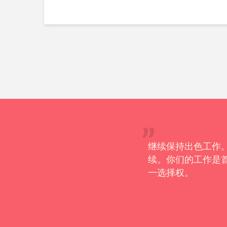
供的协助与后续跟进，我对此深
继续保持出色工作
续。你们的工作是
一选择权。
– 特蕾莎