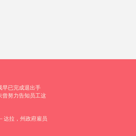
我早已完成退出手
“是的，终于等到这一天！二
未曾努力告知员工这
格）。谢谢！”
– 达拉，州政府雇员