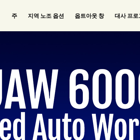
주
지역 노조 옵션
옵트아웃 창
대사 프로