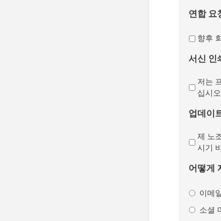
연합 요
향후 
서신 인
저는 
십시오
업데이
제 노
시기 
어떻게 
이메
소셜 