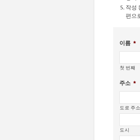
작성 
편으로
이름
*
첫 번째
주소
*
도로 주
도시