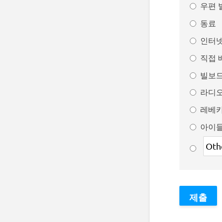
우편 
동료
인터넷
직접 
빌보
라디
레베
아이들