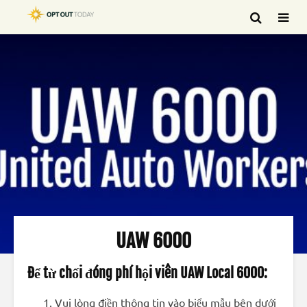
UAW 6000
Để từ chối đóng phí hội viên UAW Local 6000:
Vui lòng điền thông tin vào biểu mẫu bên dưới