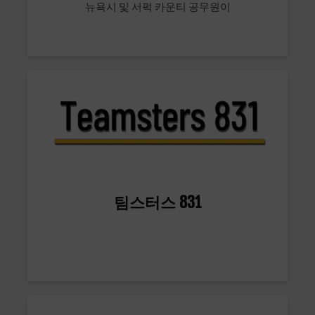
뉴욕시 및 서퍽 카운티 공무원이
팀스터스 831