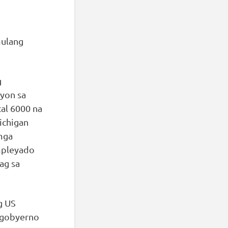
mulang
g
syon sa
al 6000 na
ichigan
mga
mpleyado
ag sa
g US
 gobyerno