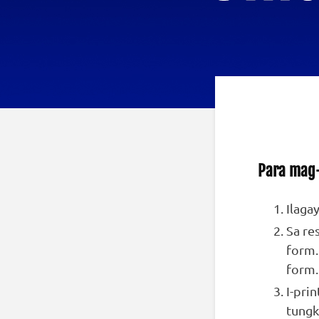
Para mag-
Ilaga
Sa re
form.
form.
I-pri
tungk