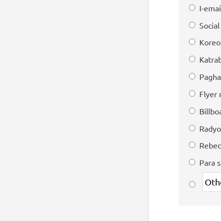
I-emai
Socia
Koreo
Katra
Pagha
Flyer
Billbo
Radyo
Rebec
Para 