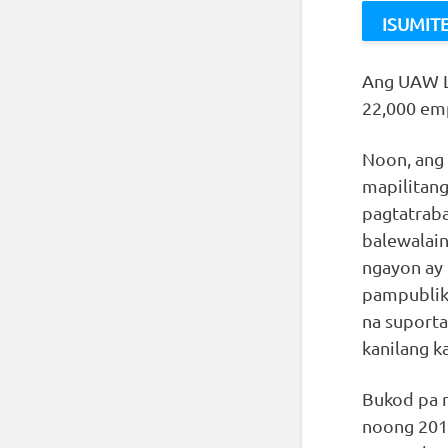
Ang UAW Lo
22,000 em
Noon, ang
mapilitang
pagtatraba
balewalai
ngayon ay 
pampublik
na suporta
kanilang k
Bukod pa r
noong 201