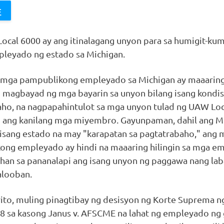
cal 6000 ay ang itinalagang unyon para sa humigit-ku
pleyado ng estado sa Michigan.
 mga pampublikong empleyado sa Michigan ay maaarin
 magbayad ng mga bayarin sa unyon bilang isang kondi
ho, na nagpapahintulot sa mga unyon tulad ng UAW Loc
n ang kanilang mga miyembro. Gayunpaman, dahil ang M
isang estado na may "karapatan sa pagtatrabaho," ang 
ong empleyado ay hindi na maaaring hilingin sa mga e
han sa pananalapi ang isang unyon ng paggawa nang lab
alooban.
ito, muling pinagtibay ng desisyon ng Korte Suprema n
8 sa kasong Janus v. AFSCME na lahat ng empleyado ng