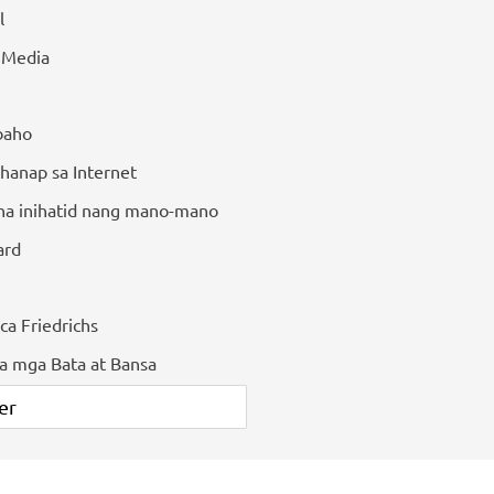
l
l Media
baho
hanap sa Internet
 na inihatid nang mano-mano
ard
ca Friedrichs
sa mga Bata at Bansa