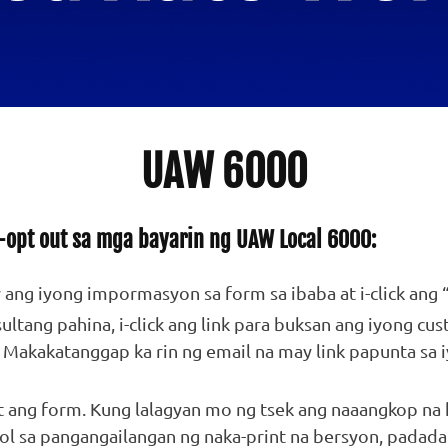
UAW 6000
opt out sa mga bayarin ng UAW Local 6000:
y ang iyong impormasyon sa form sa ibaba at i-click ang 
sultang pahina, i-click ang link para buksan ang iyong cu
 Makakatanggap ka rin ng email na may link papunta sa 
nt ang form. Kung lalagyan mo ng tsek ang naaangkop na
ol sa pangangailangan ng naka-print na bersyon, padada