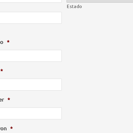
Estado
e
no
*
*
er
*
yon
*