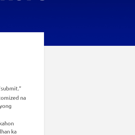
“submit.”
stomized na
iyong
 kahon
lhan ka