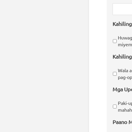
Kahilin
Huwag 
miyemb
Kahiling
Wala a
pag-op
Mga Up
Paki-u
mahaha
Paano M