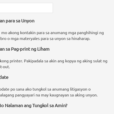
gan para sa Unyon
mo akong kontakin para sa anumang mga panghihingi ng
ro o mga materyales para sa unyon sa hinaharap.
an sa Pag-print ng Liham
kong printer. Pakipadala sa akin ang kopya ng aking sulat ng
t-out.
date
pdate po sana ako tungkol sa anumang litigasyon o
lagang pangyayari na may kaugnayan sa aking unyon.
o Nalaman ang Tungkol sa Amin?