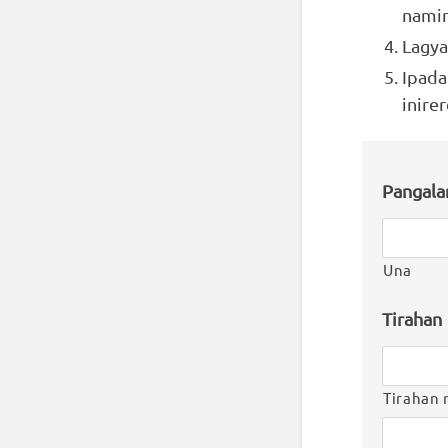
namin
Lagya
Ipada
inire
Pangal
Una
Tirahan
Tirahan 