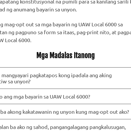
apatang konstitusyonal na pumili para sa kanilang sarili
d ng anumang bayarin sa unyon.
g mag-opt out sa mga bayarin ng UAW Local 6000 sa
n ng pagpuno sa form sa itaas, pag-print nito, at pagp
W Local 6000.
Mga Madalas Itanong
 mangyayari pagkatapos kong ipadala ang aking
tiw sa unyon?
 ang mga bayarin sa UAW Local 6000?
 ba akong kakatawanin ng unyon kung mag-opt out ako?
an ba ako ng sahod, pangangalagang pangkalusugan,