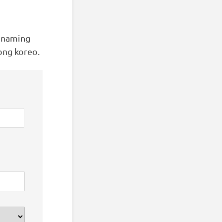
s naming
ong koreo.