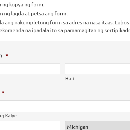
 ng kopya ng form.
n ng lagda at petsa ang form.
la ang nakumpletong form sa adres na nasa itaas. Lubo
rekomenda na ipadala ito sa pamamagitan ng sertipikad
an
*
Huli
*
ng Kalye