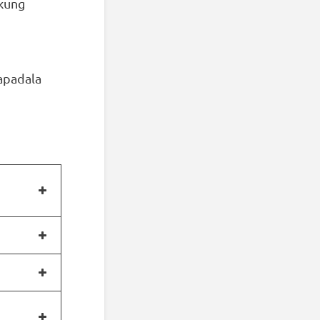
 kung
apadala