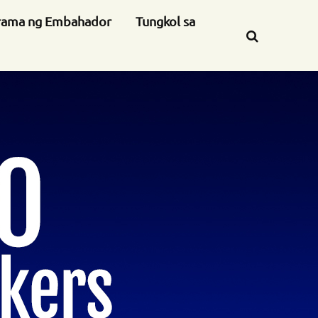
rama ng Embahador
Tungkol sa