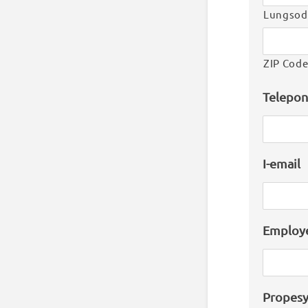
Lungsod
ZIP Cod
Telepo
I-email
Employ
Propes