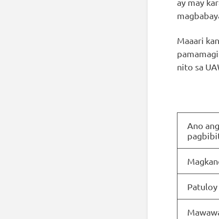
ay may kar
magbabaya
Maaari kan
pamamagita
nito sa UA
Ano ang
pagbibi
Magkano
Patuloy
Mawawal