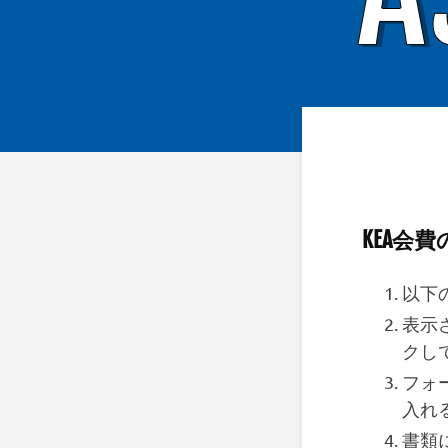
KEA会
以下
表示
クし
フォ
入れ
書類