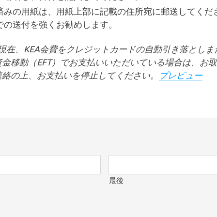
済みの用紙は、用紙上部に記載の住所宛に郵送してくだ
での送付を強くお勧めします。
現在、KEA会費をクレジットカードの自動引き落としま
資金移動（EFT）でお支払いいただいている場合は、お
連絡の上、お支払いを停止してください。
プレビュー
（
新
し
い
タ
ブ
で
開
き
最後
ま
す