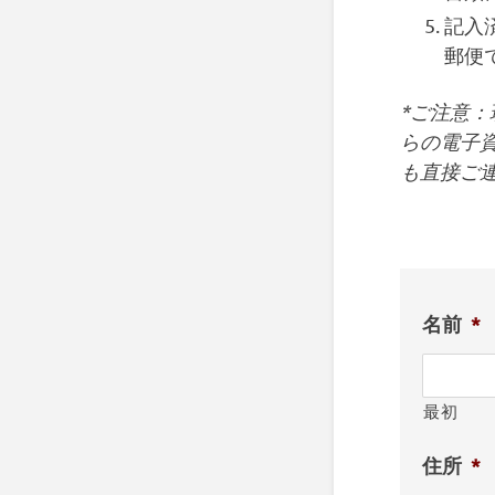
記入
郵便
*ご注意：
らの電子
も直接ご
名前
*
最初
住所
*