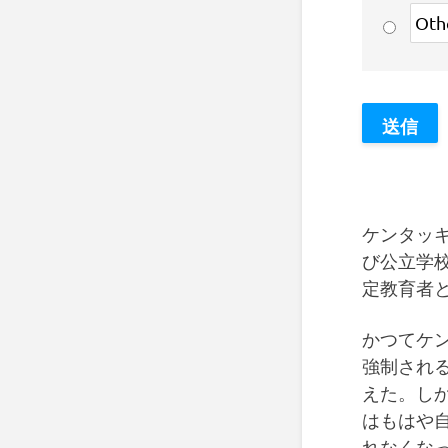
ケンタッ
び公立学校
定教育者
かつてケ
強制され
えた。し
はもはや
れなくな