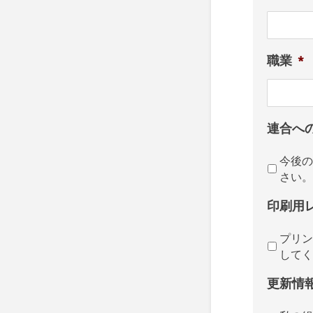
職業
*
連合へ
今後の
さい。
印刷用
プリン
してく
更新情