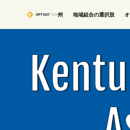
州
地域組合の選択肢
オ