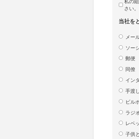
私の組
さい。
当社を
メー
ソー
郵便
同僚
イン
手渡
ビル
ラジ
レベ
子供