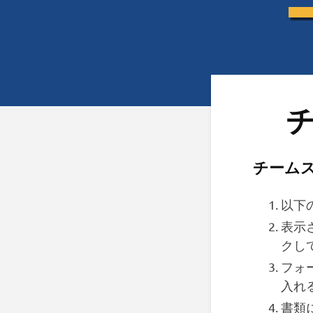
チ
チームス
以下
表示
クし
フォ
入れ
書類