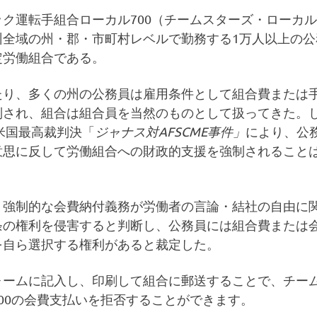
ク運転手組合ローカル700（チームスターズ・ローカル
州全域の州・郡・市町村レベルで勤務する1万人以上の公
定労働組合である。
たり、多くの州の公務員は雇用条件として組合費または
制され、組合は組合員を当然のものとして扱ってきた。
の米国最高裁判決「
ジャナス対AFSCME事件」
により、公
意思に反して労働組合への財政的支援を強制されること
、強制的な会費納付義務が労働者の言論・結社の自由に
条の権利を侵害すると判断し、公務員には組合費または
を自ら選択する権利があると裁定した。
ォームに記入し、印刷して組合に郵送することで、チー
00の会費支払いを拒否することができます。