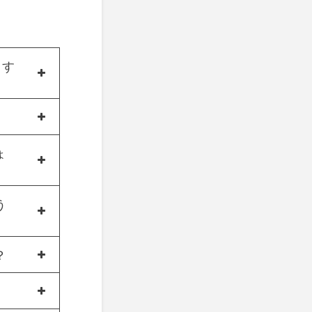
ます
ょ
う
？