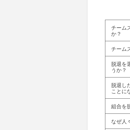
チーム
か？
チーム
脱退を
うか？
脱退し
ことに
組合を
なぜ人