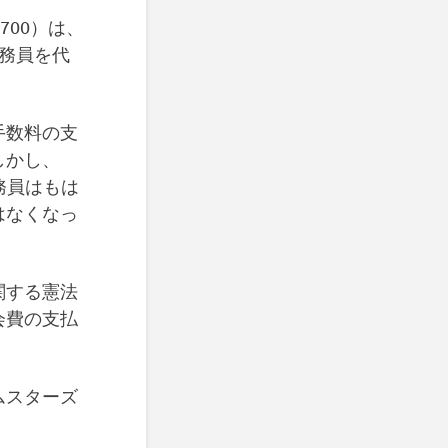
700）は、
務員を代
手数料の支
しかし、
務員はもは
はなくなっ
関する憲法
会費の支払
ムスターズ