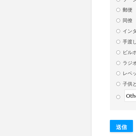
郵便
同僚
イン
手渡
ビル
ラジ
レベ
子供