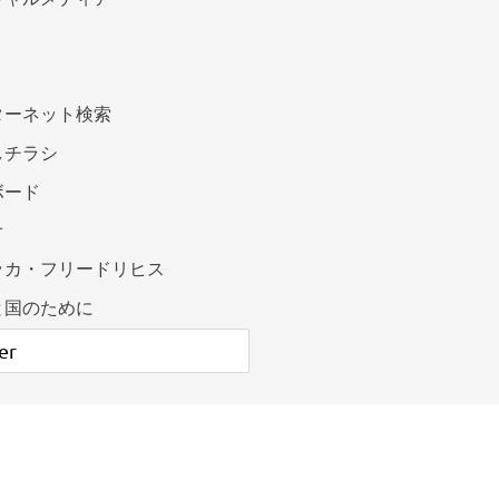
ターネット検索
しチラシ
ボード
オ
ッカ・フリードリヒス
と国のために