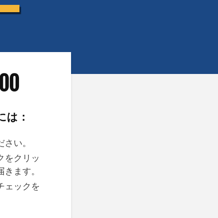
00
には：
ださい。
クをクリッ
届きます。
チェックを