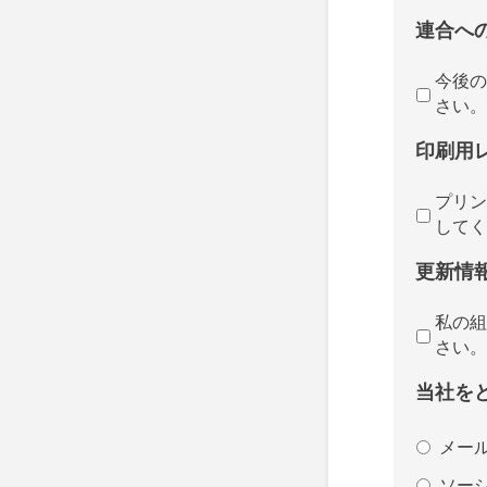
連合へ
今後の
さい。
印刷用
プリン
してく
更新情
私の組
さい。
当社を
メー
ソー