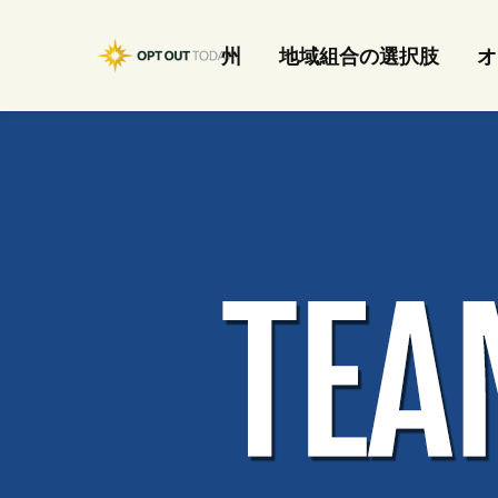
州
地域組合の選択肢
オ