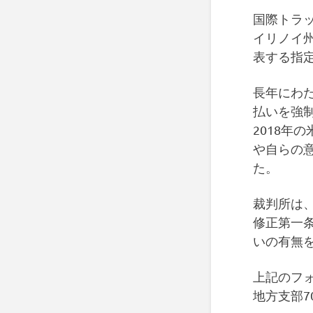
国際トラッ
イリノイ
表する指
長年にわ
払いを強
2018年
や自らの
た。
裁判所は
修正第一
いの有無
上記のフ
地方支部7