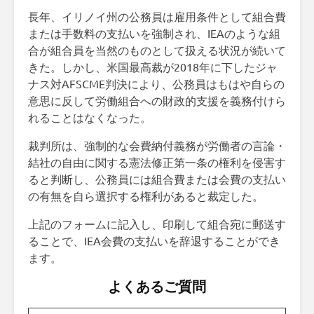
長年、イリノイ州の公務員は雇用条件として組合費
または手数料の支払いを強制され、IEAのような組
合が組合員を当然のものとして扱える状況が続いて
きた。しかし、米国最高裁が2018年に下したジャ
ナス対AFSCME判決により、公務員はもはや自らの
意思に反して労働組合への財政的支援を義務付けら
れることはなくなった。
裁判所は、強制的な会費納付義務が労働者の言論・
結社の自由に関する憲法修正第一条の権利を侵害す
ると判断し、公務員には組合費または会費の支払い
の有無を自ら選択する権利があると裁定した。
上記のフォームに記入し、印刷して組合宛に郵送す
ることで、IEA会費の支払いを辞退することができ
ます。
よくあるご質問