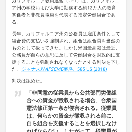
カリフォルニア教員連盟（CFT）は、カリフォルニ
ア州の学校および大学に勤務する約12万人の教育
関係者と非教員職員を代表する指定労働組合であ
る。
長年、カリフォルニア州の公務員は雇用条件として
組合費の支払いを強制され、組合は組合員を当然の
ものとして扱ってきた。しかし米国最高裁は最近、
公務員が自らの意思に反して労働組合を財政的に支
援することを強制されなくなったとする判決を下し
た。
ジャナス対AFSCME事件、
585 US (2018)
判決は認めた。
「非同意の従業員から公共部門労働組
合への資金が徴収される場合、合衆国
憲法修正第一条が侵害される。従業員
は、何らかの資金が徴収される前に、
自ら組合を支援することを選択しなけ
ればならない。したがって、従業員が