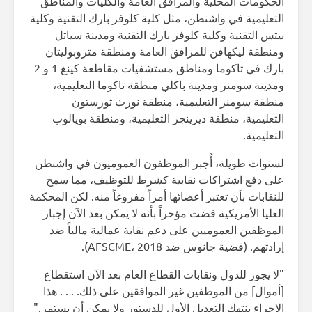
الحكومات المحلية والمرافق العامة والكليات والمناطق
التعليمية في واشنطن، مثل كلية كلوفر بارك التقنية وكلية
بيتس التقنية وكلية كلوفر بارك التقنية ومدينة سياتل
ومنطقة ليكهافن للمرافق العامة ومنطقة متروبوليتان
بارك في تاكوما ومناطق مستشفيات مقاطعة كينغ 1 و 2
ومدينة سومنر ومدينة باكلي منطقة تاكوما التعليمية،
منطقة سومنر التعليمية، منطقة نورث ثورستون
التعليمية، منطقة ديرينجر التعليمية، ومنطقة بويالوب
التعليمية.
لسنوات طويلة، أُجبر الموظفون العموميون في واشنطن
على دفع اشتراكات نقابية كشرط للتوظيف، مما سمح
للنقابات بأن تعتبر أعضائها أمراً مفروغاً منه. لكن المحكمة
العليا الأمريكية قضت مؤخراً بأنه لا يمكن بعد الآن إجبار
الموظفين العموميين على دعم نقابة عمالية مالياً ضد
إرادتهم. (قضية جانوس ضد AFSCME، 2018).
"لا يجوز للدول ونقابات القطاع العام بعد الآن استقطاع
[أموال] من الموظفين غير الموافقين على ذلك. . . . هذا
الإجراء ينتهك التعديل الأول للدستور ولا يمكن أن يستمر."