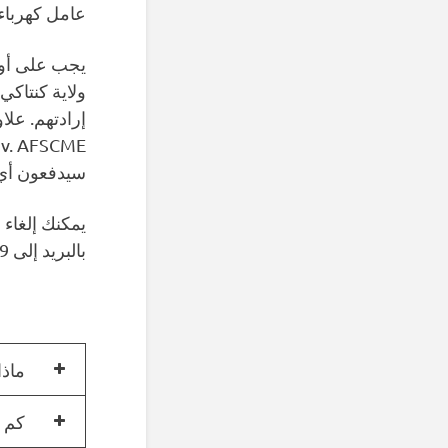
عامل كهرباء في 
يجب على أول
ولاية كنتاكي
E
سيدفعون أي 
يمكنك إلغاء
بالبريد إلى IBEW Local 369.
ماذا
كم ت