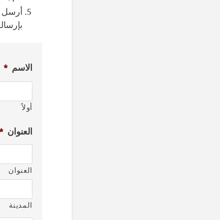
أرسل ا
بإرساله
الاسم
*
أولاً
العنوان
*
العنوان
المدينة