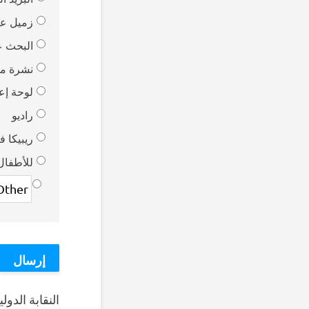
زميل ع
البحث ع
نشرة موز
لوحة إعل
راديو
ريبيكا 
للأطفال