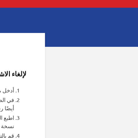
لإلغاء الاشتراك
أدخل م
في الص
أيضًا ر
اطبع ا
نسخة من
قم بالت