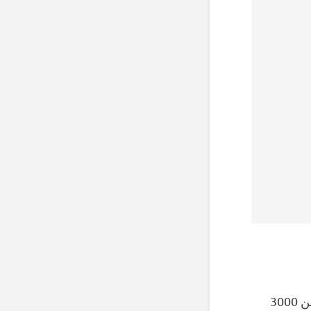
النقابة الدولية لعمال الكهرباء (IBEW) المحلية 369 هي النقابة المعينة لأكثر من 3000