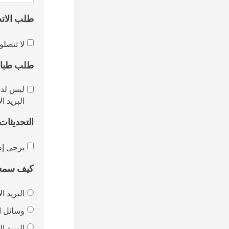
طلب الاتح
لا تتصل
طلب طباع
ليس لدي
البريد ا
التحديثات
يرجى إط
كيف سمع
البريد ا
وسائل ا
البريد ا