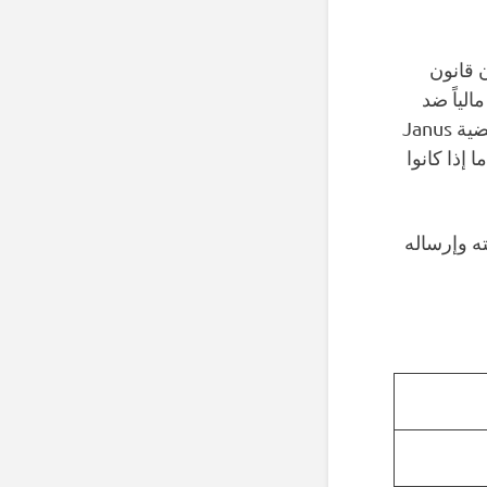
 قانون
لياً ضد
إرادتهم. علاوة على ذلك، أكد قرار المحكمة العليا الأمريكية لعام 2018 في قضية Janus
ا إذا كانوا
ه وإرساله