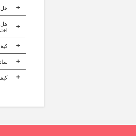
هل س
هل س
اخت
كيف 
لماذ
كيف تنفق نق