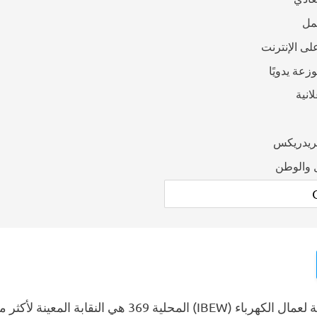
مل
لى الإنترنت
عة يدويًا
انية
فريدريكس
 والوطن