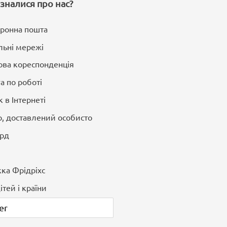
ізналися про нас?
ронна пошта
льні мережі
ва кореспонденція
а по роботі
 в Інтернеті
, доставлений особисто
орд
ка Фрідріхс
ітей і країни