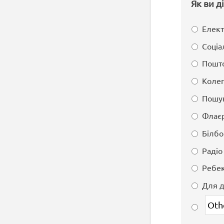
Як ви д
Елект
Соціа
Пошто
Колег
Пошук
Флаєр
Білб
Радіо
Ребек
Для д