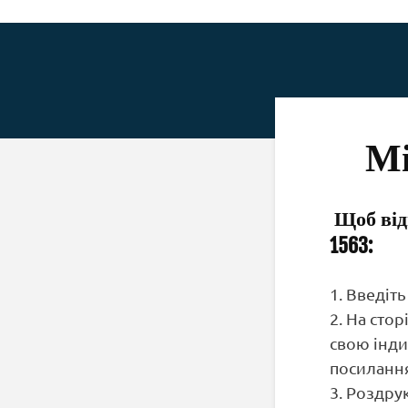
Мі
Щоб від
1563:
1. Введіт
2. На сто
свою інди
посиланн
3. Роздру