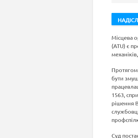
Місцева о
(ATU) є п
механіків
Протягом 
бути змуш
працевлаш
1563, спр
рішення 
службовці
профспілк
Суд поста