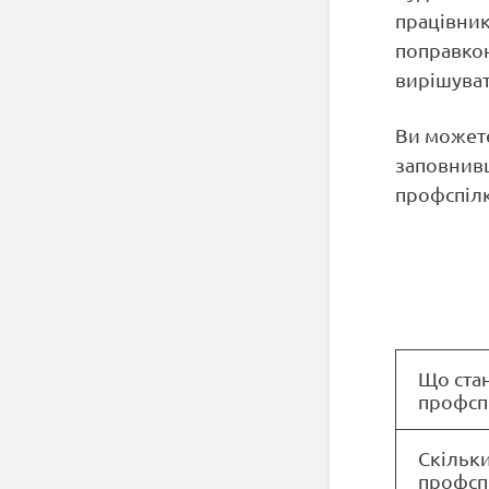
працівник
поправкою
вирішуват
Ви можете
заповнивш
профспілк
Що стан
профсп
Скільки
профсп