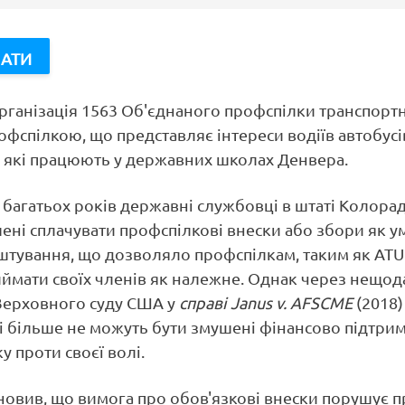
рганізація 1563 Об'єднаного профспілки транспорт
рофспілкою, що представляє інтереси водіїв автобусі
, які працюють у державних школах Денвера.
багатьох років державні службовці в штаті Колора
ені сплачувати профспілкові внески або збори як у
тування, що дозволяло профспілкам, таким як ATU 
иймати своїх членів як належне. Однак через нещод
Верховного суду США у
справі Janus v. AFSCME
(2018)
 більше не можуть бути змушені фінансово підтри
у проти своєї волі.
новив, що вимога про обов'язкові внески порушує п