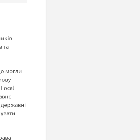
ників
в та
до могли
мову
Local
авнє
 державні
мувати
рава