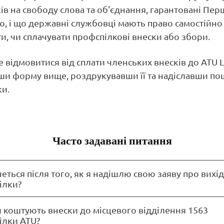
ів на свободу слова та об'єднання, гарантовані Пе
, і що державні службовці мають право самостійно
и, чи сплачувати профспілкові внески або збори.
 відмовитися від сплати членських внесків до ATU L
и форму вище, роздрукувавши її та надіславши п
и.
Часто задавані питання
еться після того, як я надішлю свою заяву про вихід
ілки?
 коштують внески до місцевого відділення 1563
ілки ATU?