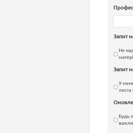
Профес
Запит н
Не на
матері
Запит н
У мене
листа 
Оновле
Будь л
важлив