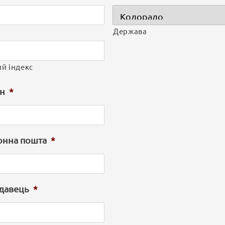
Держава
й індекс
н
*
онна пошта
*
давець
*