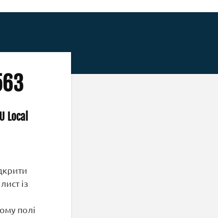
563
 Local
ідкрити
лист із
ному полі