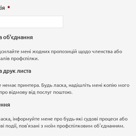
ія
*
а об'єднання
дсилайте мені жодних пропозицій щодо членства або
алів профспілки.
а друк листа
 немає принтера. Будь ласка, надішліть мені копію мого
про відмову від послуг поштою.
ння
аска, інформуйте мене про будь-які судові процеси або
і події, пов'язані з моїм профспілковим об'єднанням.