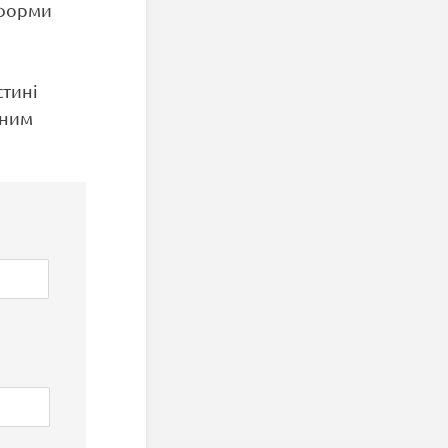
 форми
стині
аним