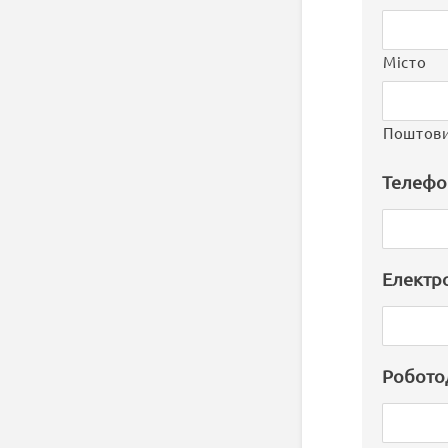
Місто
Поштови
Телефо
Електр
Робото