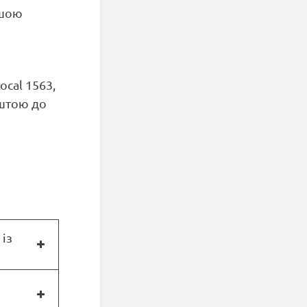
ршою
ocal 1563,
оштою до
 із