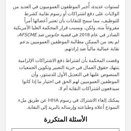
لسنوات عديدة، أُجبر الموظفون العموميون في العديد من
الولايات على دفع اشتراكات أو رسوم نقابية كشرط
للتوظيف، مما سمح للنقابات بأن تعتبر أعضائها أمراً
مفروغاً منه. ولكن، وبسبب قرار المحكمة العليا الأمريكية
الصادر في عام 2018 في
قضية جانوس ضد AFSCME،
لم يعد من الممكن مطالبة الموظفين العموميين بدعم
نقابة عمالية مالياً ضد إرادتهم.
وقضت المحكمة بأن اشتراط دفع الاشتراكات الإلزامية
ينتهك حقوق العمال في حرية التعبير وتكوين الجمعيات
المنصوص عليها في التعديل الأول للدستور، وأن
الموظفين العموميين لهم الحق في اختيار ما إذا كانوا
سيدفعون اشتراكات النقابة أم لا.
يمكنك إلغاء الاشتراك في رسوم MNA عن طريق ملء
النموذج أعلاه وطباعته وإرساله بالبريد إلى النقابة.
الأسئلة المتكررة