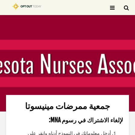
بحث
جمعية ممرضات مينيسوتا
لإلغاء الاشتراك في رسوم MNA:
أدخل معلوماتك في النموذج أدناه وانقر على