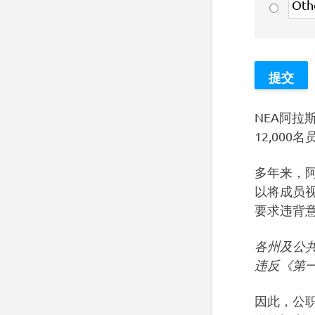
NEA阿
12,000
多年来，
以将成员
要求违背
各州及公
违反《第
因此，公