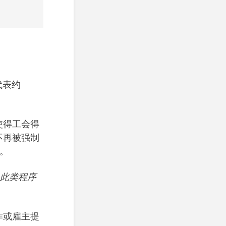
代表约
使得工会得
不再被强制
）。
…此类程序
作或雇主提