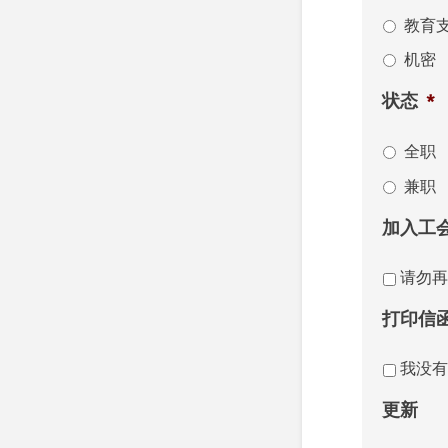
教育
机密
状态
*
全职
兼职
加入工
请勿再
打印信
我没有
更新