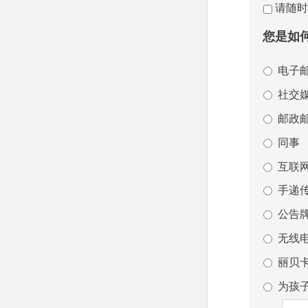
请随时
您是如
电子
社交
邮政
同事
互联
手递
公告
无线
丽贝
为孩