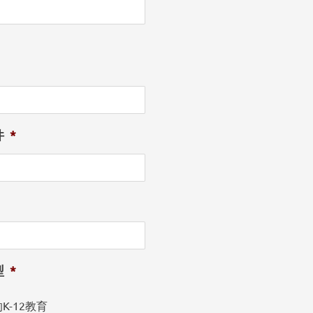
件
*
型
*
K-12教育