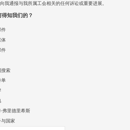
向我通报与我所属工会相关的任何诉讼或重要进展。
何得知我们的？
邮件
媒体
邮件
网搜索
传单
牌
电
卡·弗里德里希斯
子与国家