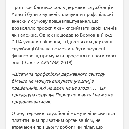
Протягом багатьох років державні службовці в
Алясці були змушені сплачувати профспілкові
внески як умову працевлаштування, що
дозволяло профспілкам сприймати своїх членів
як належне. Однак нещодавно Верховний суд
США ухвалив рішення, згідно з яким державні
службовці більше не можуть бути змушені
фінансово підтримувати профспілки проти своєї
волі (
Janus v. AFSCME
, 2018).
«Штати та профспілки державного сектору
більше не можуть вилучати [кошти] з
працівників, які не дали на це згоди. . . . Ця
процедура порушує Першу поправку і не може
продовжуватися».
Отже, державні службовці можуть відмовитися
платити цим приватним організаціям, не
втрачаючи при цьому роботи чи пільг, що