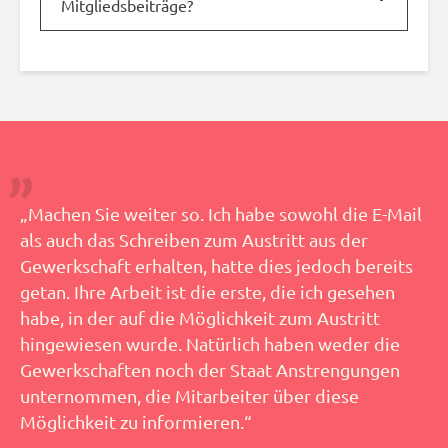
Mitgliedsbeiträge?
„Machen Sie weiter so. Ich habe sowohl die E-Mail
als auch das Schreiben zum Austritt aus der
Gewerkschaft erhalten, hatte dies jedoch bereits
getan. Ihre Arbeit ist die erste, die ich gesehen
habe, in der auf die Möglichkeit zum Austritt
hingewiesen wurde. Natürlich haben weder die
Gewerkschaften noch der Staat Anstrengungen
unternommen, die Mitarbeiter über diese
Möglichkeit zu informieren.“