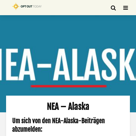
NEA – Alaska
Um sich von den NEA-Alaska-Beiträgen
abzumelden: