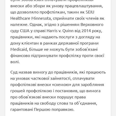
внески або збори як умову працевлаштування,
що дозволяло профспілкам, таким як SEIU
Healthcare Minnesota, сприймати своїх членів як
належне. Однак, згідно з рішенням Верховного
суду США у справі Harris v. Quinn від 2014 року,
працівники, які надають послуги з догляду на
дому клієнтам в рамках державної програми
Medicaid, більше не можуть бути зобов'язані
фінансово підтримувати профспілку проти своєї
волі.
Суд назвав вимогу до працівників, які працюють
на умовах часткової зайнятості, сплачувати
профспілкові внески «схемою» для заробляння
грошей профспілкою і постановив, що вимога
про обов'язкові внески порушує права
працівників на свободу слова та об'єднання,
гарантовані Першою поправкою.