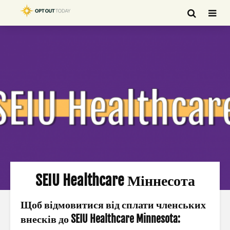
SEIU Healthcare Міннесота
Щоб відмовитися від сплати членських
внесків до SEIU Healthcare Minnesota: