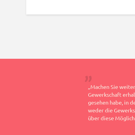
Dank für Ihre Hilfe bei diesem
„Machen Sie weiter 
Gewerkschaft erhalte
gesehen habe, in d
– Teresa
weder die Gewerks
über diese Möglich