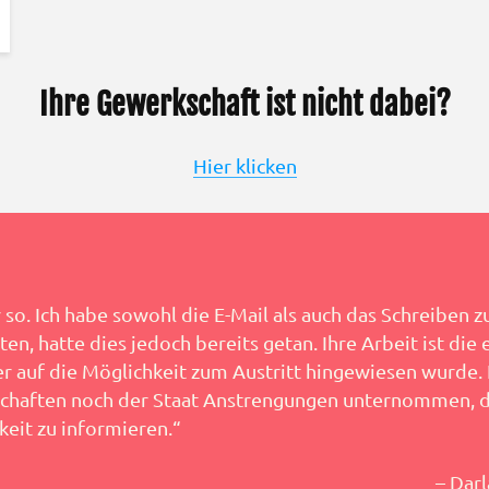
Ihre Gewerkschaft ist nicht dabei?
Hier klicken
so. Ich habe sowohl die E-Mail als auch das Schreiben z
n, hatte dies jedoch bereits getan. Ihre Arbeit ist die e
er auf die Möglichkeit zum Austritt hingewiesen wurde.
chaften noch der Staat Anstrengungen unternommen, d
keit zu informieren.“
– Darl