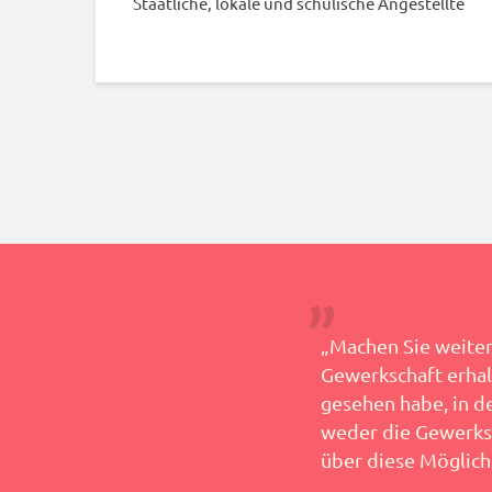
Staatliche, lokale und schulische Angestellte
Dank für Ihre Hilfe bei diesem
„Machen Sie weiter 
Gewerkschaft erhalte
gesehen habe, in d
– Teresa
weder die Gewerks
über diese Möglich