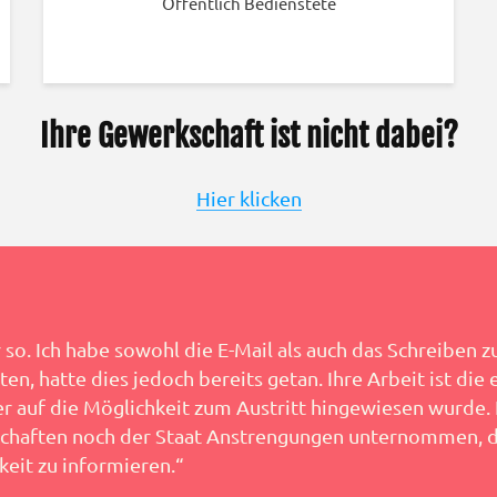
Öffentlich Bedienstete
Ihre Gewerkschaft ist nicht dabei?
Hier klicken
so. Ich habe sowohl die E-Mail als auch das Schreiben z
n, hatte dies jedoch bereits getan. Ihre Arbeit ist die e
er auf die Möglichkeit zum Austritt hingewiesen wurde.
chaften noch der Staat Anstrengungen unternommen, d
keit zu informieren.“