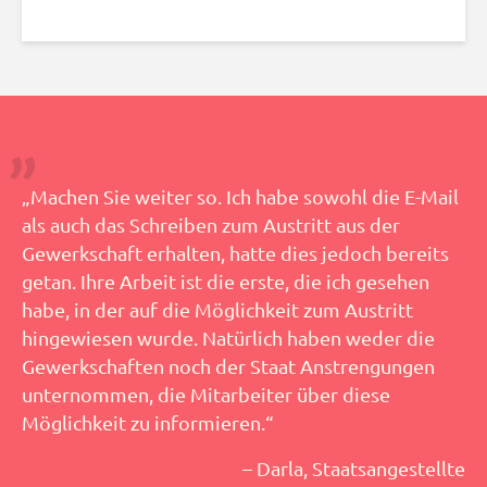
„Machen Sie weiter so. Ich habe sowohl die E-Mail
als auch das Schreiben zum Austritt aus der
Gewerkschaft erhalten, hatte dies jedoch bereits
getan. Ihre Arbeit ist die erste, die ich gesehen
habe, in der auf die Möglichkeit zum Austritt
hingewiesen wurde. Natürlich haben weder die
Gewerkschaften noch der Staat Anstrengungen
unternommen, die Mitarbeiter über diese
Möglichkeit zu informieren.“
– Darla, Staatsangestellte