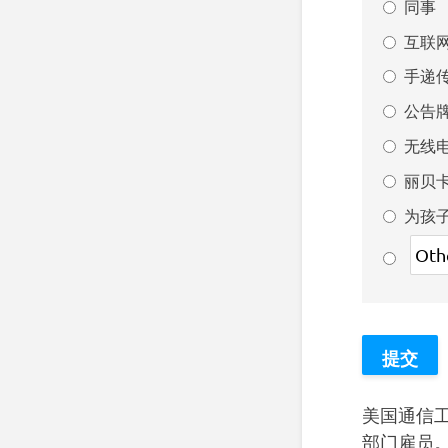
同事
互联
手递
公告
无线
丽贝
为孩
美国通信工
部门雇员