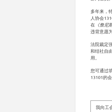
多年来，
人协会13
在
《詹尼
违背意愿
法院裁定
和结社自
用。
您可通过
13101
我向工