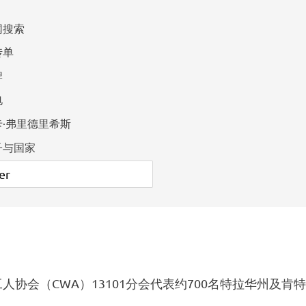
网搜索
传单
牌
电
卡·弗里德里希斯
子与国家
人协会（CWA）13101分会代表约700名特拉华州及肯
。