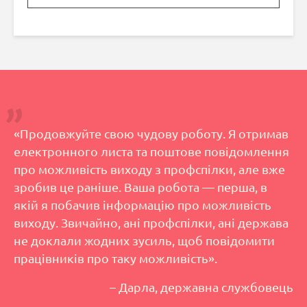
«Продовжуйте свою чудову роботу. Я отримав
електронного листа та поштове повідомлення
про можливість виходу з профспілки, але вже
зробив це раніше. Ваша робота — перша, в
якій я побачив інформацію про можливість
виходу. Звичайно, ані профспілки, ані держава
не доклали жодних зусиль, щоб повідомити
працівників про таку можливість».
– Дарла, державна службовець