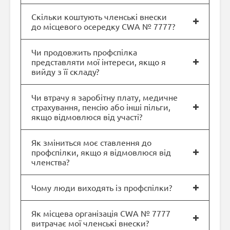
Скільки коштують членські внески
до місцевого осередку CWA № 7777?
Чи продовжить профспілка
представляти мої інтереси, якщо я
вийду з її складу?
Чи втрачу я заробітну плату, медичне
страхування, пенсію або інші пільги,
якщо відмовлюся від участі?
Як зміниться моє ставлення до
профспілки, якщо я відмовлюся від
членства?
Чому люди виходять із профспілки?
Як місцева організація CWA № 7777
витрачає мої членські внески?