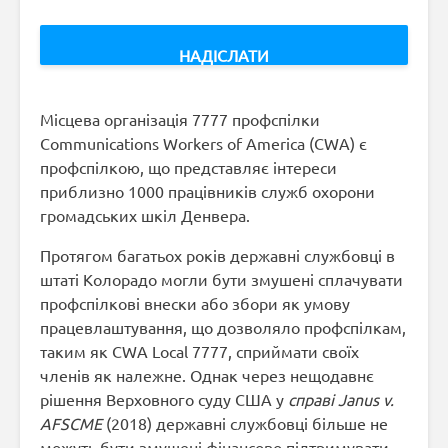
Місцева організація 7777 профспілки
Communications Workers of America (CWA) є
профспілкою, що представляє інтереси
приблизно 1000 працівників служб охорони
громадських шкіл Денвера.
Протягом багатьох років державні службовці в
штаті Колорадо могли бути змушені сплачувати
профспілкові внески або збори як умову
працевлаштування, що дозволяло профспілкам,
таким як CWA Local 7777, сприймати своїх
членів як належне. Однак через нещодавнє
рішення Верховного суду США у
справі Janus v.
AFSCME
(2018) державні службовці більше не
можуть бути змушені фінансово підтримувати