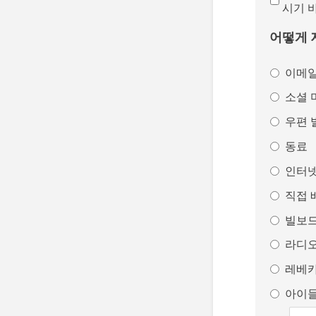
시기 
어떻게 
이메
소셜 
우편 
동료
인터넷
직접 
빌보
라디
레베
아이들