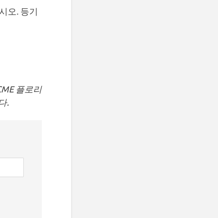
시오. 등기
CME 플로리
다.