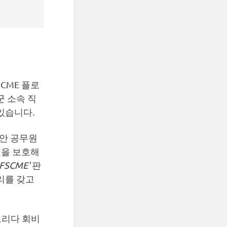
SCME 플로
군 소속 직
있습니다.
안 공무원
것을 보호해
FSCME'
판
리를 갖고
로리다 회비