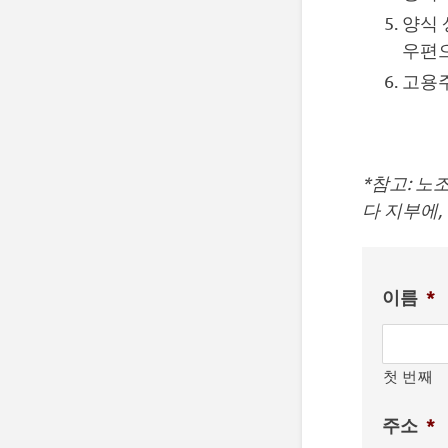
양식 
우편으
고용주
*참고: 노
다 지부에,
이름
*
첫 번째
주소
*