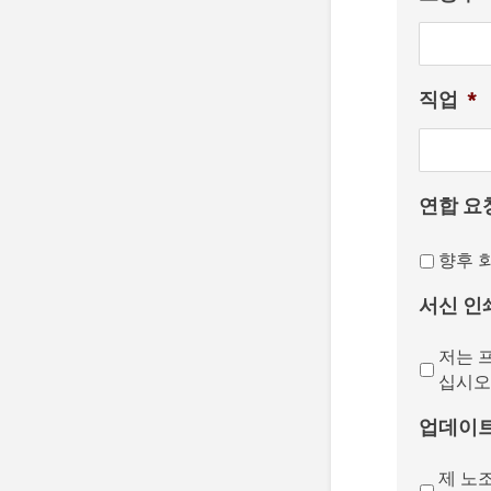
직업
*
연합 요
향후 
서신 인
저는 
십시오
업데이
제 노