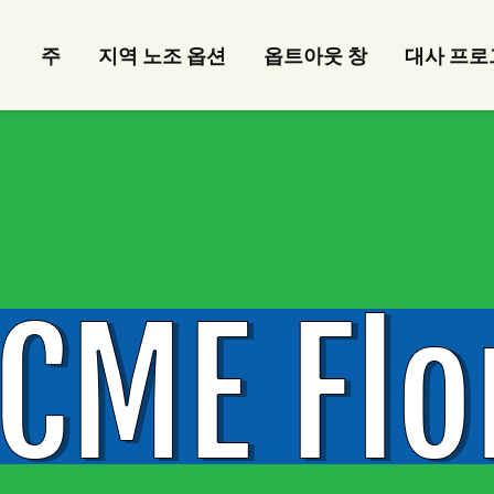
주
지역 노조 옵션
옵트아웃 창
대사 프로