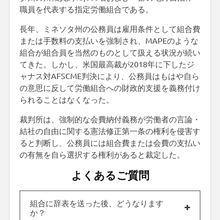
職員を代表する指定労働組合である。
長年、ミネソタ州の公務員は雇用条件として組合費
または手数料の支払いを強制され、MAPEのような
組合が組合員を当然のものとして扱える状況が続い
てきた。しかし、米国最高裁が2018年に下したジ
ャナス対AFSCME判決により、公務員はもはや自ら
の意思に反して労働組合への財政的支援を義務付け
られることはなくなった。
裁判所は、強制的な会費納付義務が労働者の言論・
結社の自由に関する憲法修正第一条の権利を侵害す
ると判断し、公務員には組合費または会費の支払い
の有無を自ら選択する権利があると裁定した。
よくあるご質問
組合に辞表を送った後、どうなります
か？