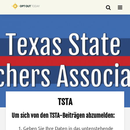
TSTA
Um sich von den TSTA-Beiträgen abzumelden:
Geben Sie Ihre Daten in das untenstehende