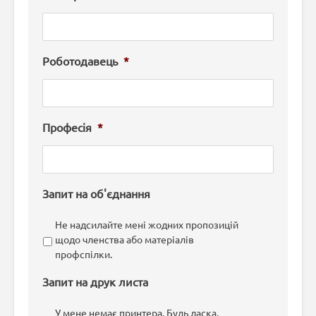
Роботодавець
*
Професія
*
Запит на об'єднання
Не надсилайте мені жодних пропозицій
щодо членства або матеріалів
профспілки.
Запит на друк листа
У мене немає принтера. Будь ласка,