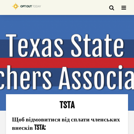
TSTA
Щоб відмовитися від сплати членських
внесків TSTA: