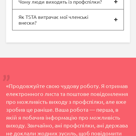
Чому люди виходять із профспілки?
Як TSTA витрачає мої членські
внески?
«Продовжуйте свою чудову роботу. Я отримав
електронного листа та поштове повідомлення
про можливість виходу з профспілки, але вже
зробив це раніше. Ваша робота — перша, в
якій я побачив інформацію про можливість
виходу. Звичайно, ані профспілки, ані держава
не доклали жодних зусиль, щоб повідомити