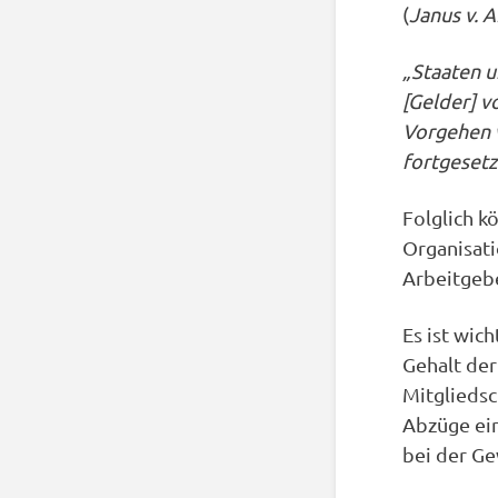
(
Janus v.
„Staaten u
[Gelder] v
Vorgehen v
fortgesetz
Folglich k
Organisati
Arbeitgebe
Es ist wic
Gehalt de
Mitgliedsc
Abzüge ein
bei der Ge