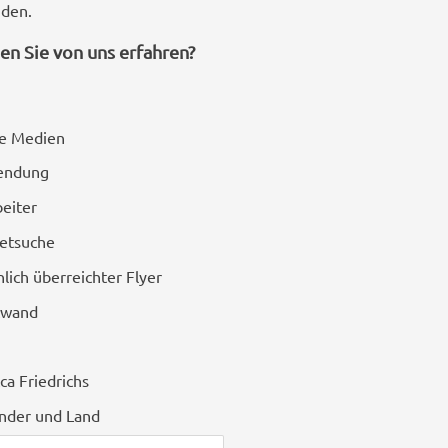
den.
en Sie von uns erfahren?
le Medien
endung
beiter
netsuche
lich überreichter Flyer
twand
ca Friedrichs
inder und Land