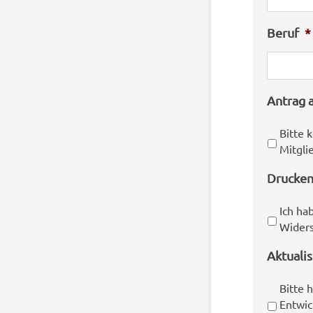
Beruf
*
Antrag a
Bitte 
Mitgli
Drucken
Ich ha
Widers
Aktuali
Bitte 
Entwi