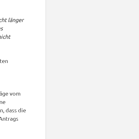
cht länger
es
icht
aten
träge vom
ine
n, dass die
 Antrags