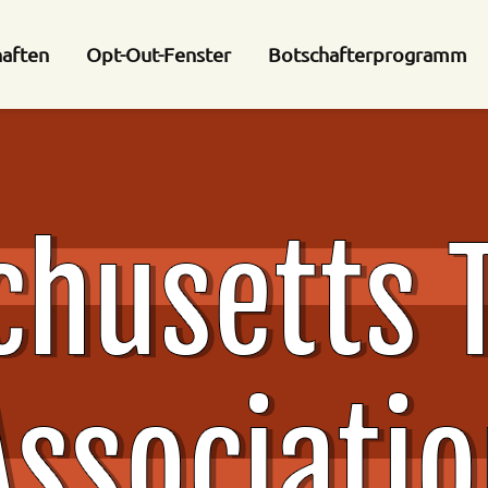
haften
Opt-Out-Fenster
Botschafterprogramm