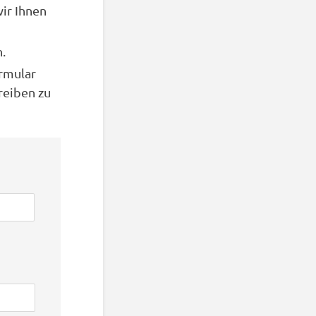
ir Ihnen
.
rmular
reiben zu