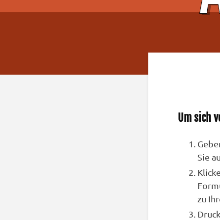
Um sich v
Geben
Sie a
Klick
Formu
zu Ih
Druck