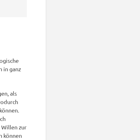
gogische
n in ganz
en, als
wodurch
 können.
ich
 Willen zur
en können