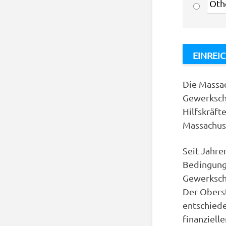
Die Massac
Gewerkscha
Hilfskräft
Massachuse
Seit Jahre
Bedingung 
Gewerkscha
Der Oberst
entschiede
finanziell