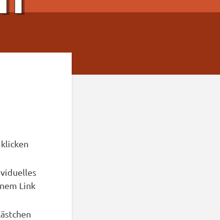
klicken
ividuelles
inem Link
Kästchen