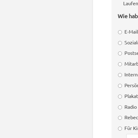
Laufen
Wie hab
E-Mail
Sozia
Posts
Mitar
Inter
Persön
Plaka
Radio
Rebec
Für K