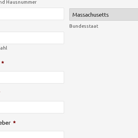
und Hausnummer
Bundesstaat
zahl
*
*
eber
*