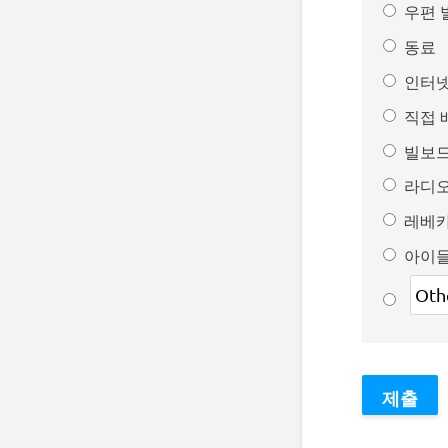
우편 
동료
인터넷
직접 
빌보
라디
레베
아이들