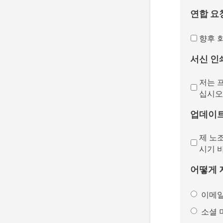
연합 요
향후 
서신 인
저는 
십시오
업데이
제 노
시기 
어떻게 
이메
소셜 