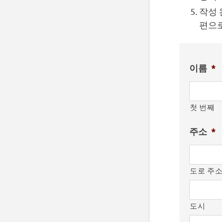
작성 
편으로
이름
*
첫 번째
주소
*
도로 주
도시