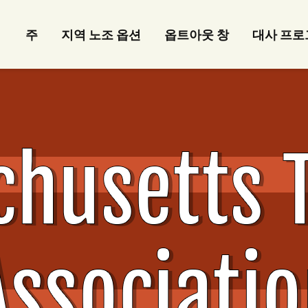
주
지역 노조 옵션
옵트아웃 창
대사 프로