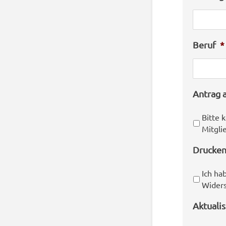
Beruf
*
Antrag a
Bitte 
Mitgli
Drucken
Ich ha
Widers
Aktuali