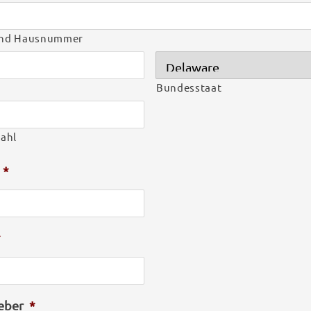
und Hausnummer
Bundesstaat
zahl
*
*
eber
*