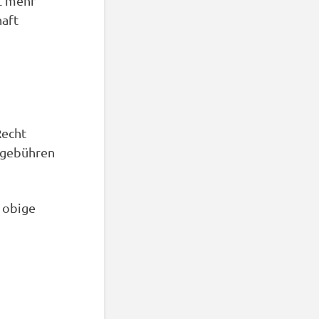
t mehr
haft
Recht
 -gebühren
 obige