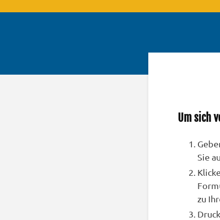
Um sich v
Geben
Sie a
Klick
Formu
zu Ih
Druck