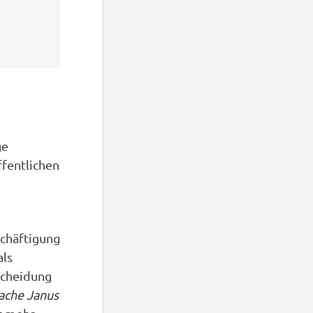
ge
ffentlichen
schäftigung
als
scheidung
ache Janus