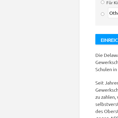
Für K
Die Delawa
Gewerkscha
Schulen in
Seit Jahre
Gewerkscha
zu zahlen,
selbstvers
des Oberst