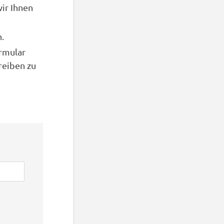
ir Ihnen
.
rmular
reiben zu