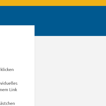
klicken
ividuelles
inem Link
Kästchen