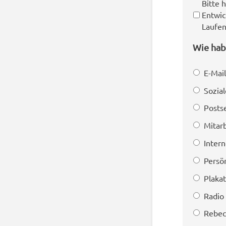
Bitte 
Entwi
Laufen
Wie hab
E-Mail
Sozia
Posts
Mitar
Inter
Persön
Plaka
Radio
Rebec