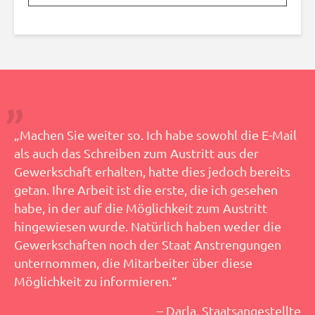
„Machen Sie weiter so. Ich habe sowohl die E-Mail
als auch das Schreiben zum Austritt aus der
Gewerkschaft erhalten, hatte dies jedoch bereits
getan. Ihre Arbeit ist die erste, die ich gesehen
habe, in der auf die Möglichkeit zum Austritt
hingewiesen wurde. Natürlich haben weder die
Gewerkschaften noch der Staat Anstrengungen
unternommen, die Mitarbeiter über diese
Möglichkeit zu informieren.“
– Darla, Staatsangestellte