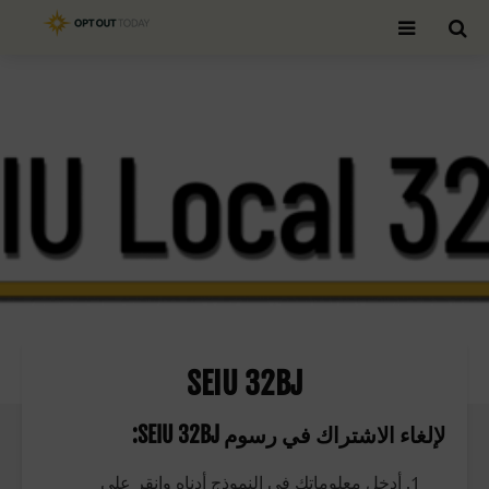
بحث
SEIU 32BJ
لإلغاء الاشتراك في رسوم SEIU 32BJ:
أدخل معلوماتك في النموذج أدناه وانقر على