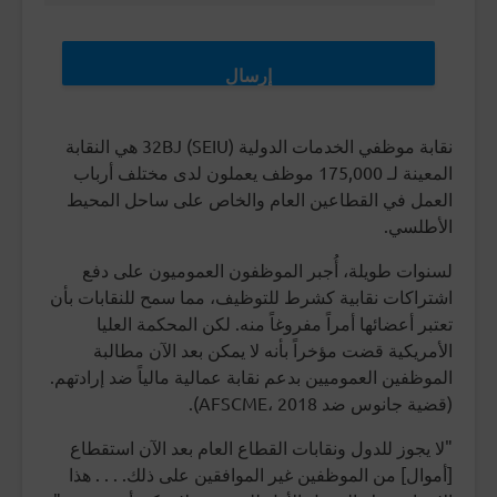
نقابة موظفي الخدمات الدولية (SEIU) 32BJ هي النقابة
المعينة لـ 175,000 موظف يعملون لدى مختلف أرباب
العمل في القطاعين العام والخاص على ساحل المحيط
الأطلسي.
لسنوات طويلة، أُجبر الموظفون العموميون على دفع
اشتراكات نقابية كشرط للتوظيف، مما سمح للنقابات بأن
تعتبر أعضائها أمراً مفروغاً منه. لكن المحكمة العليا
الأمريكية قضت مؤخراً بأنه لا يمكن بعد الآن مطالبة
الموظفين العموميين بدعم نقابة عمالية مالياً ضد إرادتهم.
(قضية جانوس ضد AFSCME، 2018).
"لا يجوز للدول ونقابات القطاع العام بعد الآن استقطاع
[أموال] من الموظفين غير الموافقين على ذلك. . . . هذا