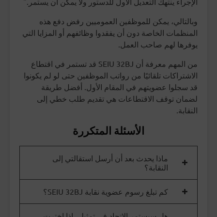
الإجراء ينتهك التعديل الأول للدستور ولا يمكن أن يستمر."
وبالتالي، يمكن للموظفين العموميين رفض دفع هذه
المنظمات الخاصة دون أن يفقدوا وظائفهم أو المزايا التي
يوفرها لهم صاحب العمل.
من المهم معرفة أن SEIU 32BJ قد تستمر في اقتطاع
الاشتراكات تلقائيًا من رواتب الموظفين حتى لو لم يكونوا
قد سجلوا عضويتهم في المقام الأول. أفضل طريقة
لضمان توقف الاقتطاعات هي تقديم طلب خطي إلى
النقابة.
الأسئلة المتكررة
ماذا يحدث بعد أن أرسل استقالتي إلى
النقابة؟
كم تبلغ رسوم عضوية نقابة SEIU 32BJ؟
هل سيستمر الاتحاد في تمثيلي إذا اخترت