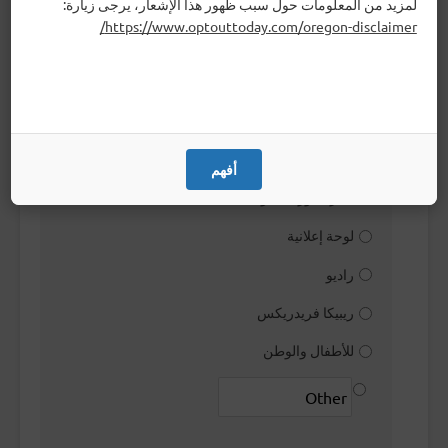
لمزيد من المعلومات حول سبب ظهور هذا الإشعار، يرجى زيارة:
البريد الإلكتروني
https://www.optouttoday.com/oregon-disclaimer/
وسائل التواصل الاجتماعي
البريد العادي
زميل عمل
البحث على الإنترنت
أفهم
نشرة موزعة يدويًا
لوحة إعلانية
راديو
ريبيكا فريدريكس
للأطفال والوطن