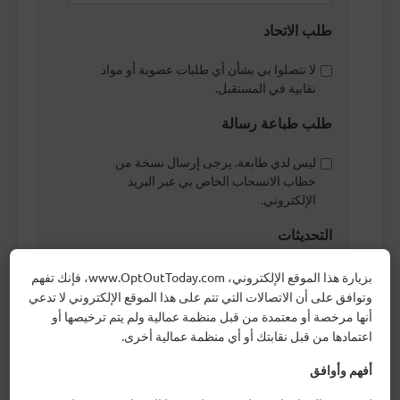
طلب الاتحاد
لا تتصلوا بي بشأن أي طلبات عضوية أو مواد
نقابية في المستقبل.
طلب طباعة رسالة
ليس لدي طابعة. يرجى إرسال نسخة من
خطاب الانسحاب الخاص بي عبر البريد
الإلكتروني.
التحديثات
أرغب في الحصول على مزيد من المعلومات
بزيارة هذا الموقع الإلكتروني، www.OptOutToday.com، فإنك تفهم
حول فرص التواصل والتطوير المهني
وتوافق على أن الاتصالات التي تتم على هذا الموقع الإلكتروني لا تدعي
للموظفين العموميين الذين انسحبوا من
أنها مرخصة أو معتمدة من قبل منظمة عمالية ولم يتم ترخيصها أو
نقابتهم.
اعتمادها من قبل نقابتك أو أي منظمة عمالية أخرى.
كيف سمعت عنا؟
أفهم وأوافق