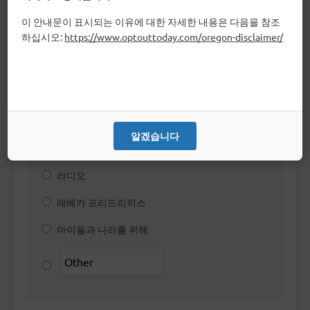
소셜 미디어
이 안내문이 표시되는 이유에 대한 자세한 내용은 다음을 참조
하십시오:
https://www.optouttoday.com/oregon-disclaimer/
우편 발송
동료
인터넷 검색
직접 배달된 전단지
알겠습니다
빌보드
라디오
레베카 프리드리히스
아이들과 나라를 위해