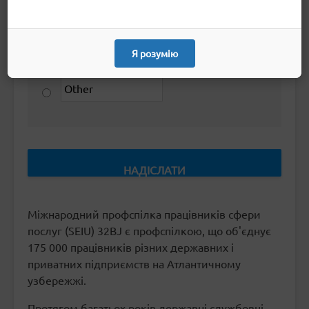
Радіо
Ребекка Фрідріхс
Я розумію
Для дітей і країни
Міжнародний профспілка працівників сфери
послуг (SEIU) 32BJ є профспілкою, що об'єднує
175 000 працівників різних державних і
приватних підприємств на Атлантичному
узбережжі.
Протягом багатьох років державні службовці