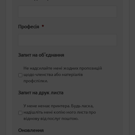
Професія
*
Запит на об'єднання
Не надсилайте мені жодних пропозицій
щодо членства або матеріалів
профспілки.
Запит на друк листа
У мене немає принтера. Будь ласка,
надішліть мені копію мого листа про
відмову від послуг поштою.
Оновлення