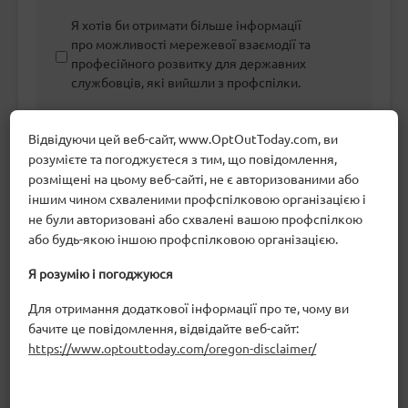
Я хотів би отримати більше інформації
про можливості мережевої взаємодії та
професійного розвитку для державних
службовців, які вийшли з профспілки.
Як ви дізналися про нас?
Відвідуючи цей веб-сайт, www.OptOutToday.com, ви
розумієте та погоджуєтеся з тим, що повідомлення,
Електронна пошта
розміщені на цьому веб-сайті, не є авторизованими або
Соціальні мережі
іншим чином схваленими профспілковою організацією і
не були авторизовані або схвалені вашою профспілкою
Поштова кореспонденція
або будь-якою іншою профспілковою організацією.
Колега по роботі
Я розумію і погоджуюся
Пошук в Інтернеті
Для отримання додаткової інформації про те, чому ви
бачите це повідомлення, відвідайте веб-сайт:
Флаєр, доставлений особисто
https://www.optouttoday.com/oregon-disclaimer/
Білборд