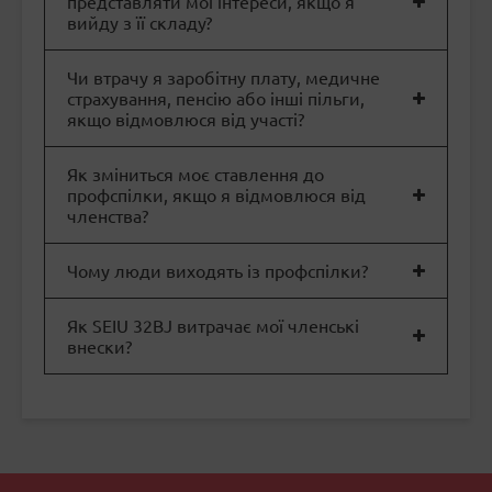
представляти мої інтереси, якщо я
вийду з її складу?
Чи втрачу я заробітну плату, медичне
страхування, пенсію або інші пільги,
якщо відмовлюся від участі?
Як зміниться моє ставлення до
профспілки, якщо я відмовлюся від
членства?
Чому люди виходять із профспілки?
Як SEIU 32BJ витрачає мої членські
внески?