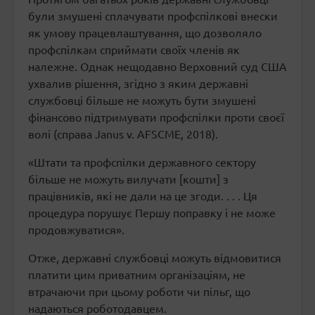
були змушені сплачувати профспілкові внески
як умову працевлаштування, що дозволяло
профспілкам сприймати своїх членів як
належне. Однак нещодавно Верховний суд США
ухвалив рішення, згідно з яким державні
службовці більше не можуть бути змушені
фінансово підтримувати профспілки проти своєї
волі (справа Janus v. AFSCME, 2018).
«Штати та профспілки державного сектору
більше не можуть вилучати [кошти] з
працівників, які не дали на це згоди. . . . Ця
процедура порушує Першу поправку і не може
продовжуватися».
Отже, державні службовці можуть відмовитися
платити цим приватним організаціям, не
втрачаючи при цьому роботи чи пільг, що
надаються роботодавцем.