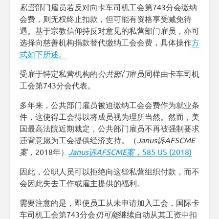
私营
部门雇员若反对向卡车司机工会第743分会缴纳
会费，则无权终止扣款，但可能有资格享受减免待
遇。基于宗教信仰持反对意见的私营部门雇员，亦可
选择向慈善机构捐款替代缴纳工会会费，具体操作
方
式如下所述。
受雇于特定私营机构的
公共部门
雇员同样由卡车司机
工会第743分会代表。
多年来，公共部门雇员被迫缴纳工会会费作为就业条
件，这使得工会得以将成员视为理所当然。然而，美
国最高法院近期裁定，公共部门雇员不再被强制要求
违背意愿为工会提供经济支持。（
Janus诉AFSCME
案，
2018年）
Janus诉AFSCME案，
585 US (2018)
因此，公职人员可以拒绝向这些私营组织付款，而不
会因此失去工作或雇主提供的福利。
需要注意的是，即使员工从未申请加入工会，国际卡
车司机工会第743分会
仍可能
继续自动从其工资中扣