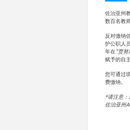
佐治亚州教
数百名教
反对缴纳
护公职人员
年在
"贾努
赋予的自
您可通过
费缴纳。
*请注意：
佐治亚州A