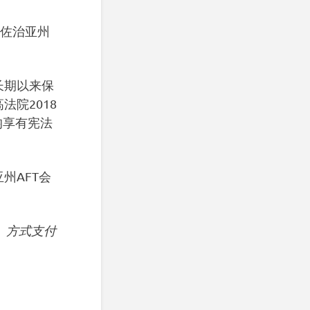
表佐治亚州
长期以来保
院2018
均享有宪法
州AFT会
）方式支付