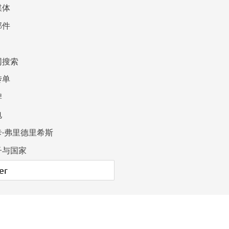
媒体
邮件
网搜索
传单
牌
电
卡·弗里德里希斯
子与国家