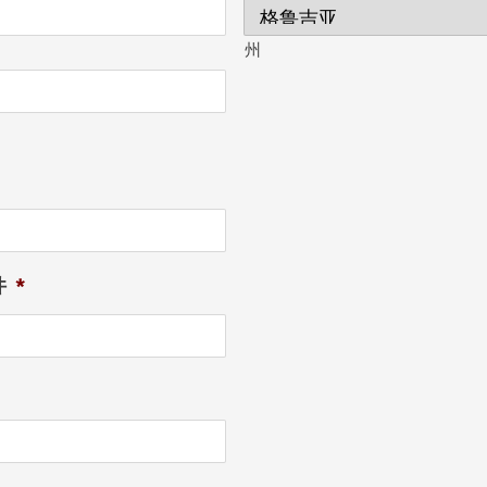
州
件
*