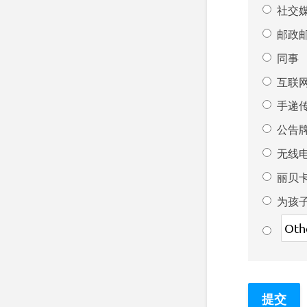
社交
邮政
同事
互联
手递
公告
无线
丽贝
为孩