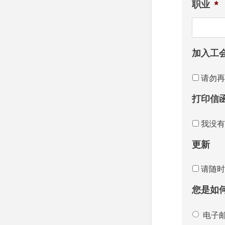
职业
*
加入工
请勿再
打印信
我没有
更新
请随时
您是如
电子