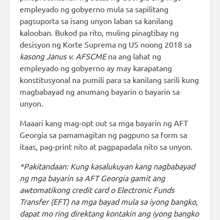
empleyado ng gobyerno mula sa sapilitang
pagsuporta sa isang unyon laban sa kanilang
kalooban. Bukod pa rito, muling pinagtibay ng
desisyon ng Korte Suprema ng US noong 2018 sa
kasong Janus v. AFSCME
na ang lahat ng
empleyado ng gobyerno ay may karapatang
konstitusyonal na pumili para sa kanilang sarili kung
magbabayad ng anumang bayarin o bayarin sa
unyon.
Maaari kang mag-opt out sa mga bayarin ng AFT
Georgia sa pamamagitan ng pagpuno sa form sa
itaas, pag-print nito at pagpapadala nito sa unyon.
*Pakitandaan: Kung kasalukuyan kang nagbabayad
ng mga bayarin sa AFT Georgia gamit ang
awtomatikong credit card o Electronic Funds
Transfer (EFT) na mga bayad mula sa iyong bangko,
dapat mo ring direktang kontakin ang iyong bangko