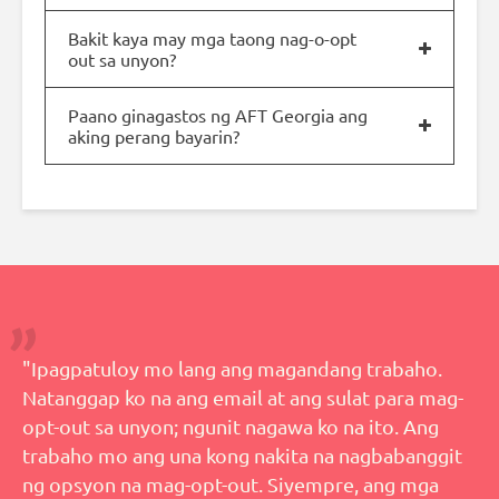
Bakit kaya may mga taong nag-o-opt
out sa unyon?
Paano ginagastos ng AFT Georgia ang
aking perang bayarin?
"Ipagpatuloy mo lang ang magandang trabaho.
Natanggap ko na ang email at ang sulat para mag-
opt-out sa unyon; ngunit nagawa ko na ito. Ang
trabaho mo ang una kong nakita na nagbabanggit
ng opsyon na mag-opt-out. Siyempre, ang mga