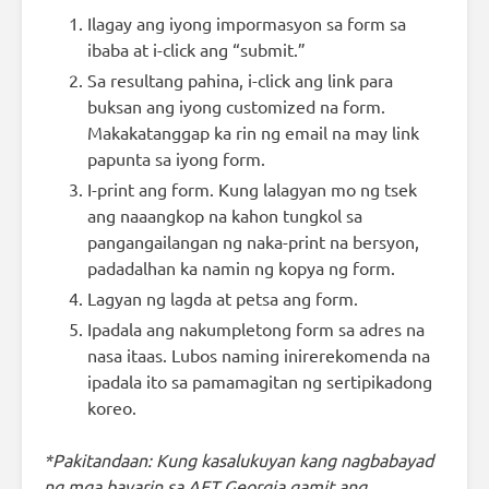
Ilagay ang iyong impormasyon sa form sa
ibaba at i-click ang “submit.”
Sa resultang pahina, i-click ang link para
buksan ang iyong customized na form.
Makakatanggap ka rin ng email na may link
papunta sa iyong form.
I-print ang form. Kung lalagyan mo ng tsek
ang naaangkop na kahon tungkol sa
pangangailangan ng naka-print na bersyon,
padadalhan ka namin ng kopya ng form.
Lagyan ng lagda at petsa ang form.
Ipadala ang nakumpletong form sa adres na
nasa itaas. Lubos naming inirerekomenda na
ipadala ito sa pamamagitan ng sertipikadong
koreo.
*Pakitandaan: Kung kasalukuyan kang nagbabayad
ng mga bayarin sa AFT Georgia gamit ang