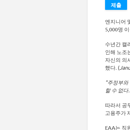
엔지니어 및
5,000명
수년간 캘
인해 노조
자신의 의
했다. (
Janu
"주정부와 
할 수 없다.
따라서 공
고용주가 
EAA는 직