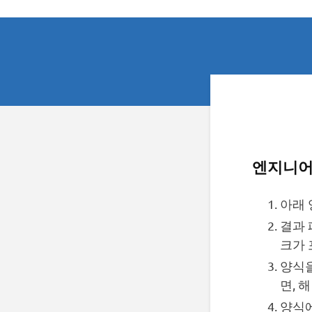
엔지니어
아래 
결과 
크가 
양식을
면, 
양식에