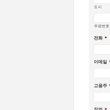
도시
우편번호
전화
*
이메일
고용주
직업
*