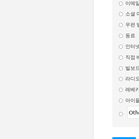
이메
소셜 
우편 
동료
인터넷
직접 
빌보
라디
레베
아이들