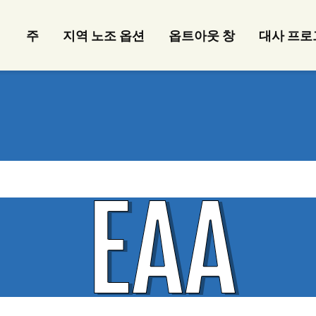
주
지역 노조 옵션
옵트아웃 창
대사 프로