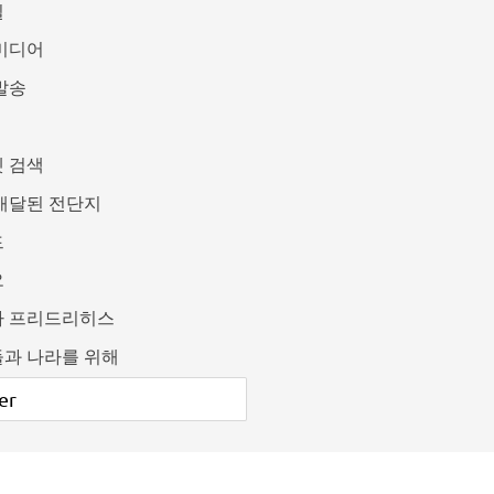
일
미디어
발송
 검색
배달된 전단지
드
오
카 프리드리히스
과 나라를 위해