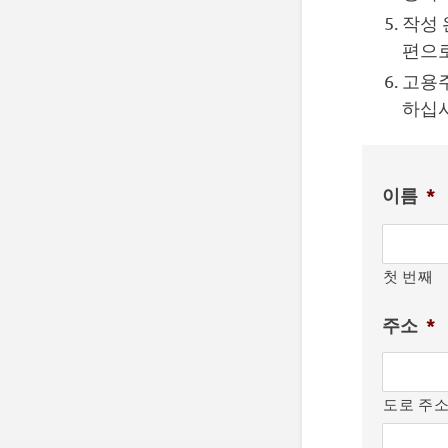
작성 
편으로
고용주
하십시
이름
*
첫 번째
주소
*
도로 주