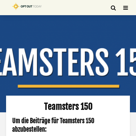
Teamsters 150
Um die Beiträge für Teamsters 150
abzubestellen: