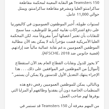
Teamsters 150 هو النقابة المعينة لمحكمة مقاطعة
ساكرامنتو العليا ومشرفو مقاطعة ساكرامنتو، ويمثل
حوالي 11,000 عامل.
لسنوات طويلة، أُجبر الموظفون العموميون في كاليفورنيا
على دفع اشتراكات نقابية كشرط للتوظيف، مما سمح
للنقابات بأن تعتبر أعضائها أمراً مفروغاً منه. لكن المحكمة
العليا الأمريكية قضت مؤخراً بأنه لا يمكن بعد الآن مطالبة
الموظفين العموميين بدعم نقابة عمالية مالياً ضد إرادتهم.
(قضية جانوس ضد AFSCME، 2018).
"لا يجوز للدول ونقابات القطاع العام بعد الآن استقطاع
[أموال] من الموظفين غير الموافقين على ذلك. . . . هذا
الإجراء ينتهك التعديل الأول للدستور ولا يمكن أن يستمر."
وبالتالي، يمكن للموظفين العموميين رفض دفع هذه
المنظمات الخاصة دون أن يفقدوا وظائفهم أو المزايا التي
يوفرها لهم صاحب العمل.
من المهم معرفة أن Teamsters 150 قد تستمر في