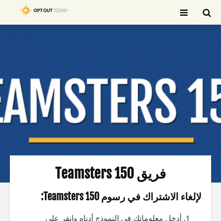
بحث
فريق Teamsters 150
لإلغاء الاشتراك في رسوم Teamsters 150:
أدخل معلوماتك في النموذج أدناه وانقر على