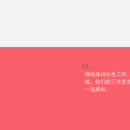
供的协助与后续跟进，我对此深
继续保持出色工作
续。你们的工作是
一选择权。
– 特蕾莎