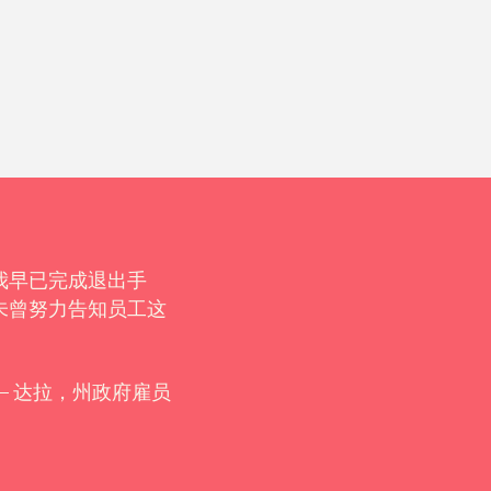
我早已完成退出手
“是的，终于等到这一天！二
未曾努力告知员工这
格）。谢谢！”
– 达拉，州政府雇员