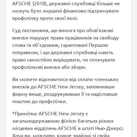
AFSCME (2018), державні службовці більше не
можуть бути змушені фінансово підтримувати
профспілку проти своєї волі.
Суд постановив, що вимога про обов'язкові
внески порушує права працівників на свободу
слова та об'єднання, гарантовані Першою
поправкою, і що державні службовці мають
право самостійно вирішувати, чи сплачувати
профспілкові внески або збори.
Ви можете відмовитися від сплати членських
внесків до AFSCME New Jersey, заповнивши
форму вище, роздрукувавши її та надіславши
поштою до профспілки.
*Примітка: AFSCME New Jersey є
загальнодержавною філією багатьох різних
місцевих відділень AFSCME в штаті Нью-Джерсі.
Хоча ви, можливо, краще знайомі зі своїм