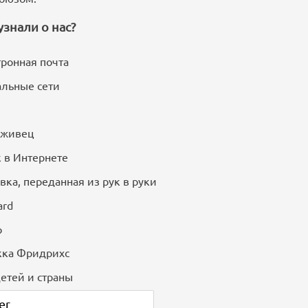
узнали о нас?
ронная почта
льные сети
уживец
 в Интернете
вка, переданная из рук в руки
ard
о
кка Фридрихс
етей и страны