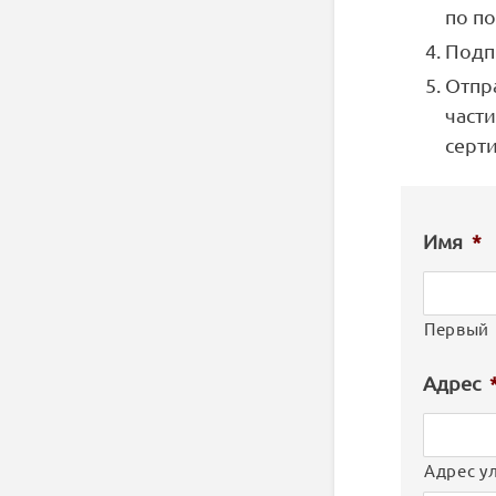
по по
Подпи
Отпр
част
серт
Имя
*
Первый
Адрес
Адрес у