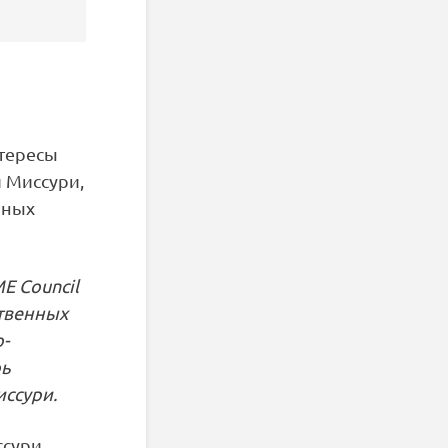
тересы
 Миссури,
нных
E Council
ственных
-
рь
иссури.
ссури