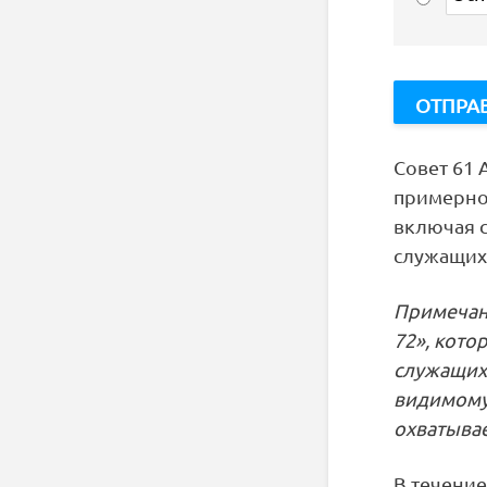
Совет 61
примерно 
включая с
служащих
Примечан
72», кот
служащих 
видимому,
охватывае
В течение