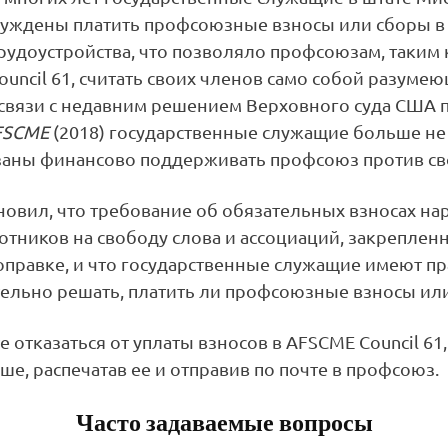
уждены платить профсоюзные взносы или сборы в 
рудоустройства, что позволяло профсоюзам, таким 
uncil 61, считать своих членов само собой разуме
 связи с недавним решением Верховного суда США 
AFSCME
(2018) государственные служащие больше не
заны финансово поддерживать профсоюз против св
новил, что требование об обязательных взносах на
отников на свободу слова и ассоциаций, закреплен
правке, и что государственные служащие имеют п
ельно решать, платить ли профсоюзные взносы ил
 отказаться от уплаты взносов в AFSCME Council 61
е, распечатав ее и отправив по почте в профсоюз.
Часто задаваемые вопросы