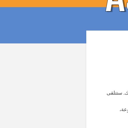
ك. ستتلقى
عة،