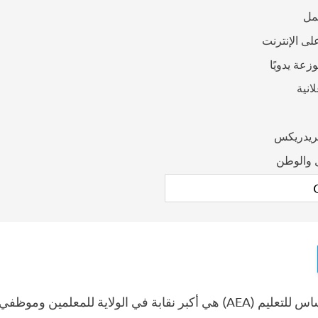
مل
لى الإنترنت
عة يدويًا
انية
فريدريكس
 والوطن
رابطة أركنساس للتعليم (AEA) هي أكبر نقابة في الولاية للمعلمين و