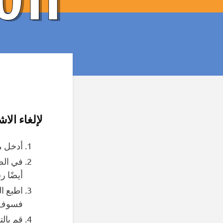
لإلغاء ال
أدخل م
في الص
أيضًا ر
اطبع ا
فسوف ن
قم بالت