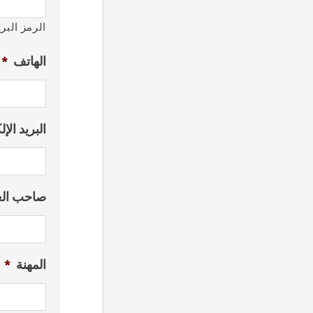
الرمز البر
الهاتف
*
البريد الإ
صاحب ال
المهنة
*