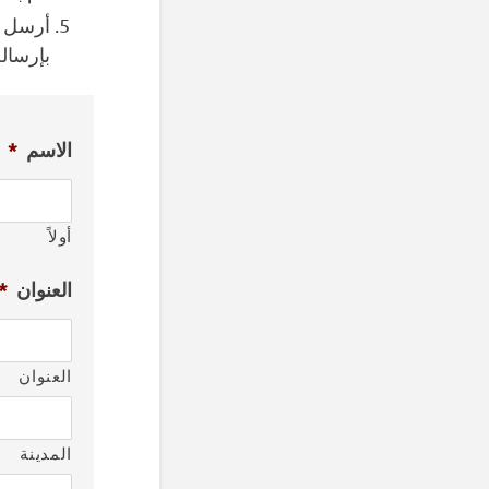
أرسل ا
بإرساله
الاسم
*
أولاً
العنوان
*
العنوان
المدينة