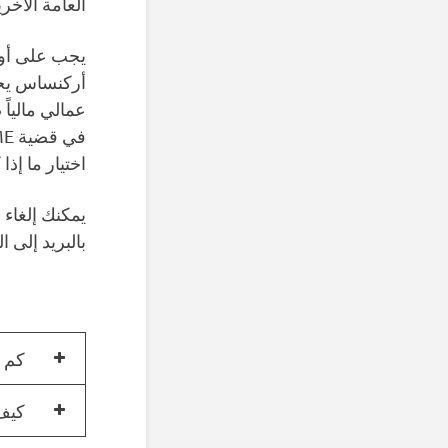
العامة الآخري
يجب على أول
أركنساس يحم
اختيار ما إذ
بالبريد إلى ال
كم ت
كيف تنفق EA