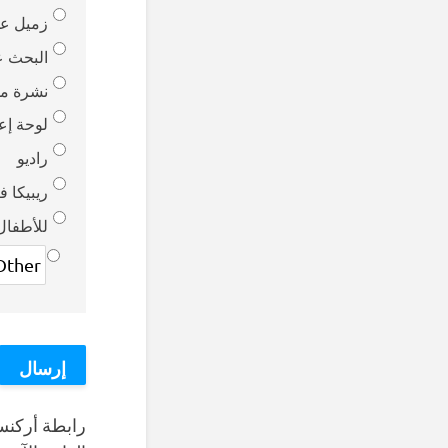
زميل ع
البحث ع
نشرة موز
لوحة إعل
راديو
ريبيكا 
للأطفال