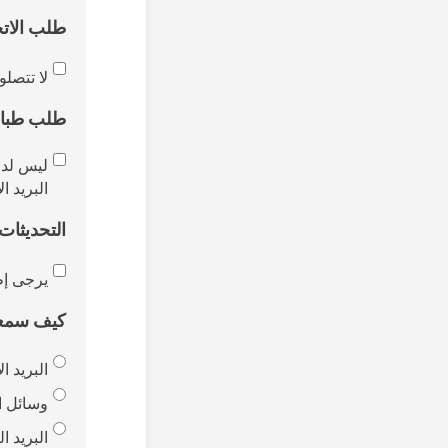
طلب الاتح
لا تتصل
طلب طباع
ليس لدي
البريد ا
التحديثات
يرجى إط
كيف سمع
البريد ا
وسائل ا
البريد ا