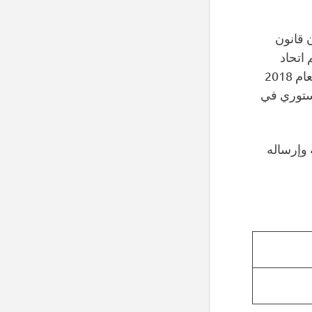
 قانون
اتحاد
عمالي مالياً ضد إرادتهم. علاوة على ذلك، أكد قرار المحكمة العليا الأمريكية لعام 2018
بحق دستوري في
طباعته وإرساله