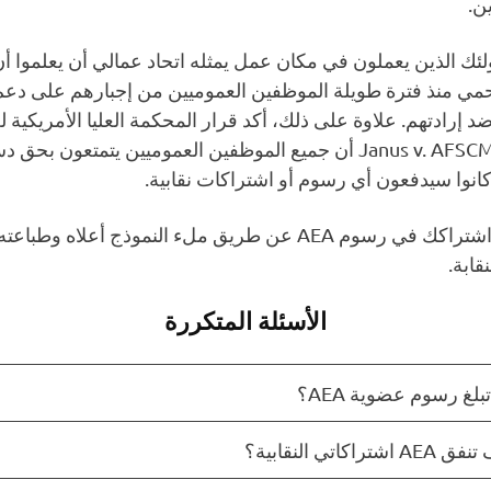
ن.
ئك الذين يعملون في مكان عمل يمثله اتحاد عمالي أن يعلموا أن
ي منذ فترة طويلة الموظفين العموميين من إجبارهم على دعم 
في قضية Janus v. AFSCME أن جميع الموظفين العموميين يتمتعون 
ا كانوا سيدفعون أي رسوم أو اشتراكات نقابية.
يمكنك إلغاء اشتراكك في رسوم AEA عن طريق ملء النموذج أعلاه و
نقابة.
الأسئلة المتكررة
بلغ رسوم عضوية AEA؟
A اشتراكاتي النقابية؟