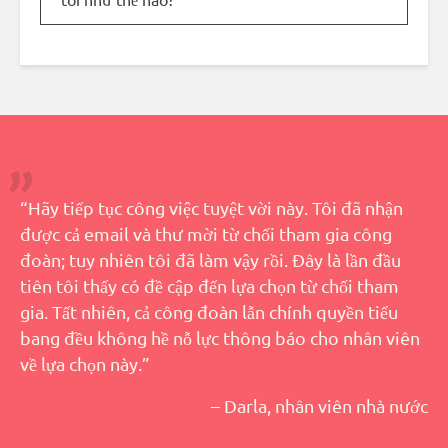
“Hãy tiếp tục công việc tuyệt vời này. Tôi đã nhận
được cả email và thư mời từ chối tham gia công
đoàn; tuy nhiên tôi đã làm vậy rồi. Đây là lần đầu
tiên tôi thấy có đề cập đến lựa chọn từ chối tham
gia. Tất nhiên, cả công đoàn lẫn chính quyền tiểu
bang đều không hề nỗ lực thông báo cho nhân viên
về lựa chọn này.”
– Darla, nhân viên nhà nước