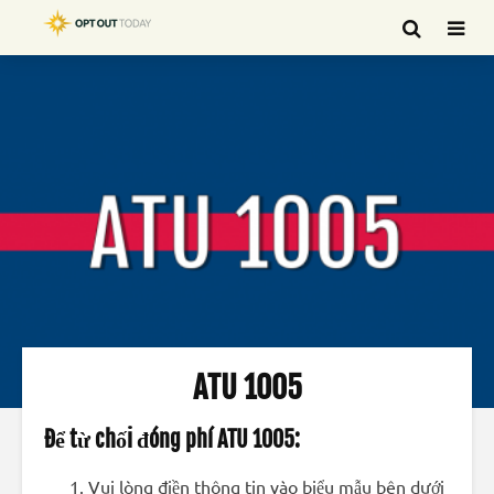
ATU 1005
Để từ chối đóng phí ATU 1005:
Vui lòng điền thông tin vào biểu mẫu bên dưới