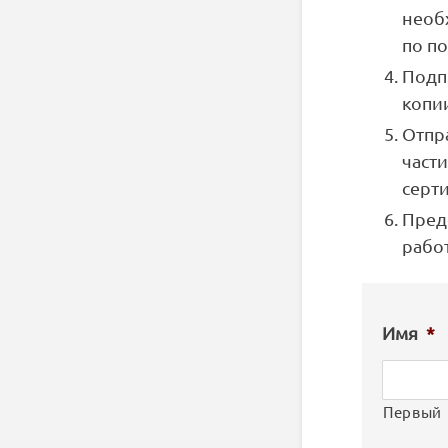
необ
по по
Подпи
копи
Отпр
част
серт
Пред
рабо
Имя
*
Первый