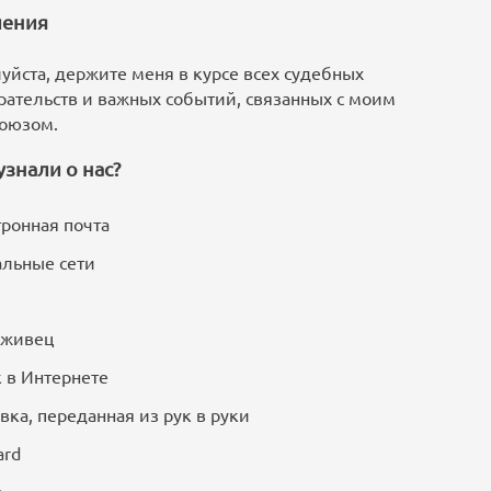
ения
уйста, держите меня в курсе всех судебных
рательств и важных событий, связанных с моим
оюзом.
узнали о нас?
ронная почта
льные сети
уживец
 в Интернете
вка, переданная из рук в руки
ard
о