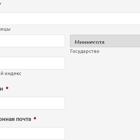
*
лицы
Государство
й индекс
н
*
онная почта
*