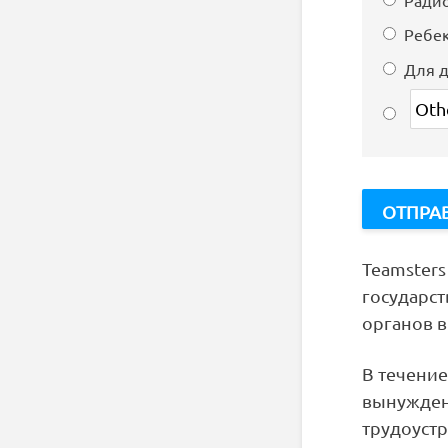
Ребе
Для д
Teamster
государс
органов в
В течени
вынужден
трудоустр