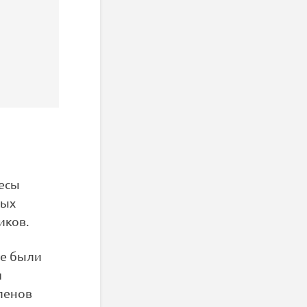
есы
ных
иков.
те были
я
членов