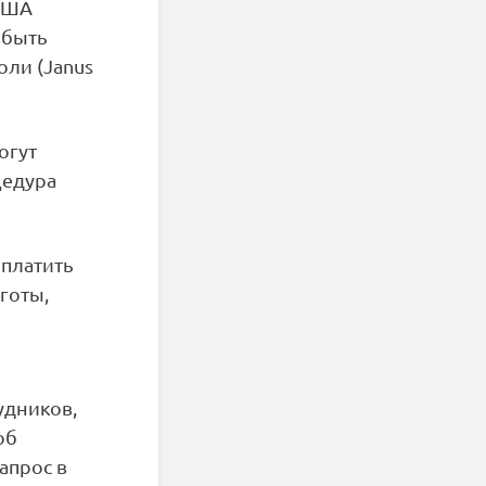
 США
 быть
ли (Janus
огут
оцедура
 платить
готы,
удников,
об
апрос в