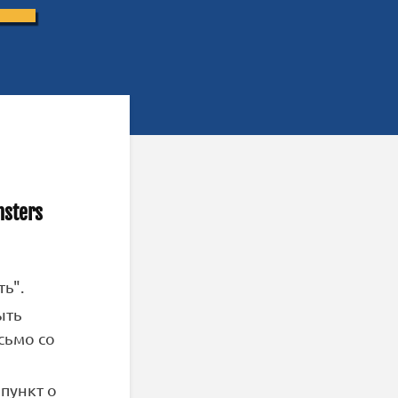
sters
ь".
ыть
сьмо со
пункт о