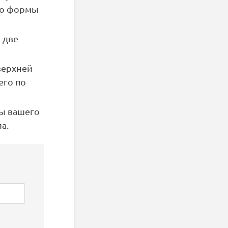
ию формы
 две
верхней
его по
ты вашего
а.