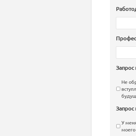
Работо
Профес
Запрос
Не об
вступ
будущ
Запрос 
У мен
моего