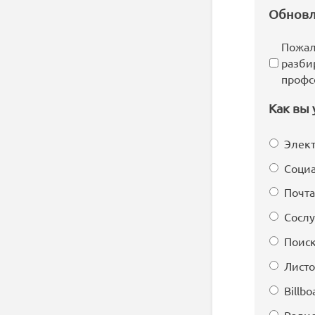
Обновл
Пожал
разби
профс
Как вы 
Элект
Социа
Почта
Сосл
Поиск
Листо
Billbo
Ради