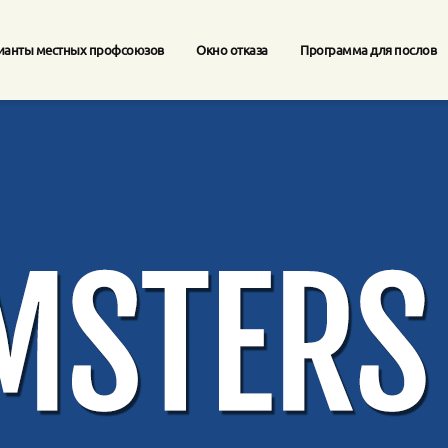
ианты местных профсоюзов
Окно отказа
Программа для послов