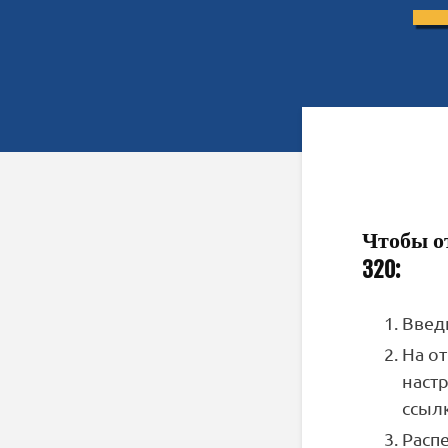
Чтобы от
320:
Введ
На о
наст
ссыл
Расп