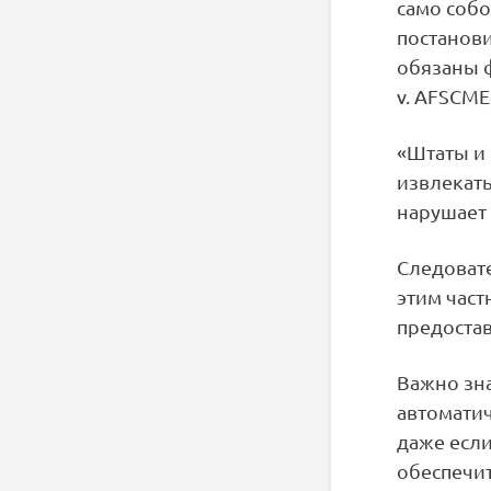
само соб
постанови
обязаны 
v. AFSCME,
«Штаты и
извлекать
нарушает
Следовате
этим част
предоста
Важно зна
автоматич
даже если
обеспечи