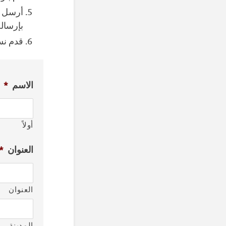
أرسل ا
بإرساله
قدم نس
الاسم
*
أولاً
العنوان
*
العنوان
المدينة