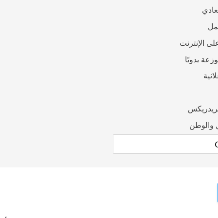
لعادي
مل
لى الإنترنت
عة يدويًا
انية
فريدريكس
 والوطن