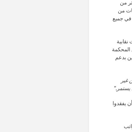
 المعينة لأكثر من
 ويوتا. تجمع OE 3 الاشتراكات من
في جميع
نقابية
 المحكمة
ين بدعم
ن غير
 يستمر."
ن يفقدوا
اتب