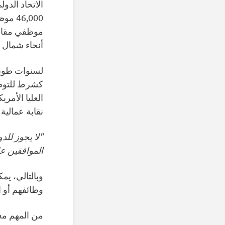
موظفي مقاطع
أنحاء شمال كا
لسنوات طويلة
كشرط للتوظيف
العليا الأمر
نقابة عمالية م
"لا يجوز للد
الموافقين على
وبالتالي، ي
وظائفهم أو ا
من المهم معرفة 