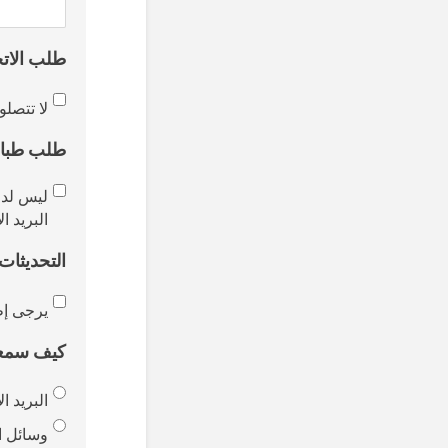
طلب الاتح
لا تتصل
طلب طباع
ليس لدي
البريد ا
التحديثات
يرجى إط
كيف سمع
البريد ا
وسائل ا