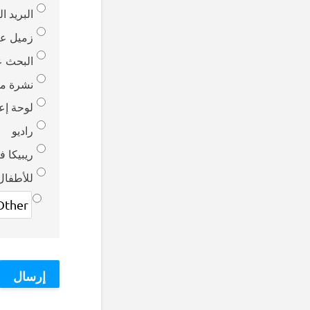
البريد ا
زميل ع
البحث ع
نشرة موز
لوحة إعل
راديو
ريبيكا 
للأطفال