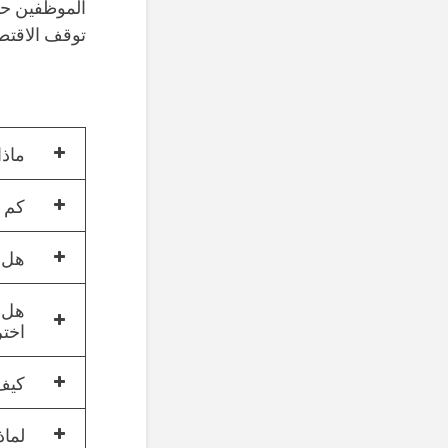
الموظفين حت
توقف الاقتط
ماذا
كم تب
هل س
هل س
اخت
كيف 
لماذ