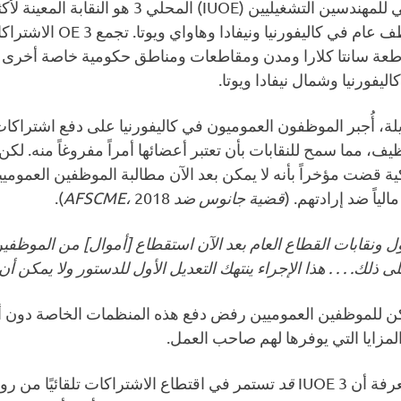
الاتحاد الدولي للمهندسين التشغيليين (IUOE) المحلي 3 هو النقابة
46,000 موظف عام في كاليفورنيا ونيفادا وهاواي
ة سانتا كلارا ومدن ومقاطعات ومناطق حكومية خاصة أخرى 
ليفورنيا وشمال نيفادا ويوتا.
، أُجبر الموظفون العموميون في كاليفورنيا على دفع اشتراكات 
، مما سمح للنقابات بأن تعتبر أعضائها أمراً مفروغاً منه. لكن
يكية قضت مؤخراً بأنه لا يمكن بعد الآن مطالبة الموظفين العمومي
الياً ضد إرادتهم. (
قضية جانوس ضد AFSCME،
2018).
ول ونقابات القطاع العام بعد الآن استقطاع [أموال] من الموظفي
 ذلك. . . . هذا الإجراء ينتهك التعديل الأول للدستور ولا يمكن أن
مكن للموظفين العموميين رفض دفع هذه المنظمات الخاصة دون أ
لمزايا التي يوفرها لهم صاحب العمل.
أن IUOE 3
قد
تستمر في اقتطاع الاشتراكات تلقائيًا من رو