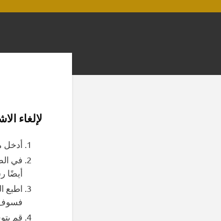
لإلغاء الاشت
أدخل م
في الص
أيضًا ر
اطبع ا
فسوف ن
قم بتو