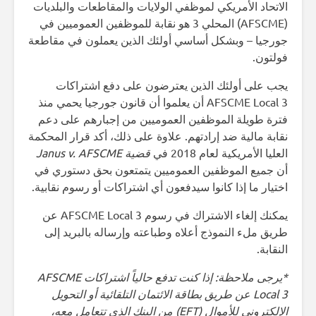
الاتحاد الأمريكي لموظفي الولايات والمقاطعات والبلديات
(AFSCME) المحلي 3 هو نقابة للموظفين العموميين في
جورجيا – وبشكل أساسي أولئك الذين يعملون في مقاطعة
فولتون.
يجب على أولئك الذين يعترضون على دفع اشتراكات
AFSCME Local 3 أن يعلموا أن قانون جورجيا يحمي منذ
فترة طويلة الموظفين العموميين من إجبارهم على دعم
نقابة مالية ضد إرادتهم. علاوة على ذلك، أكد قرار المحكمة
العليا الأمريكية لعام 2018 في
قضية Janus v. AFSCME
أن جميع الموظفين العموميين يتمتعون بحق دستوري في
اختيار ما إذا كانوا سيدفعون أي اشتراكات أو رسوم نقابية.
يمكنك إلغاء الاشتراك في رسوم AFSCME Local 3 عن
طريق ملء النموذج أعلاه وطباعته وإرساله بالبريد إلى
النقابة.
*يرجى ملاحظة: إذا كنت تدفع حالياً اشتراكات AFSCME
Local 3 عن طريق بطاقة الائتمان التلقائية أو التحويل
الإلكتروني للأموال (EFT) من البنك الذي تتعامل معه،