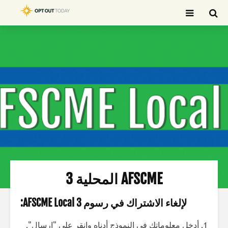
بحث
AFSCME المحلية 3
لإلغاء الاشتراك في رسوم AFSCME Local 3:
1. أدخل معلوماتك في النموذج أدناه وانقر على "إرسال".